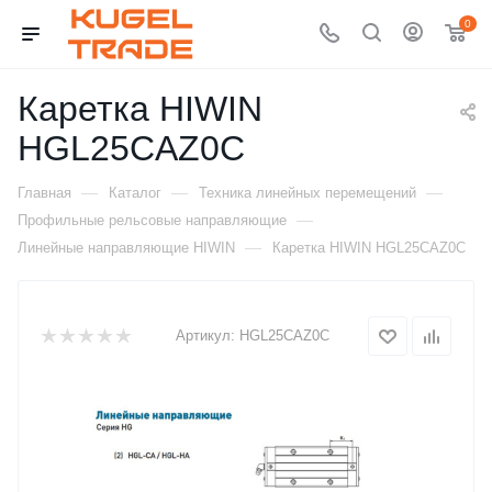
0
Каретка HIWIN
HGL25CAZ0C
—
—
—
Главная
Каталог
Техника линейных перемещений
—
Профильные рельсовые направляющие
—
Линейные направляющие HIWIN
Каретка HIWIN HGL25CAZ0C
Артикул:
HGL25CAZ0C