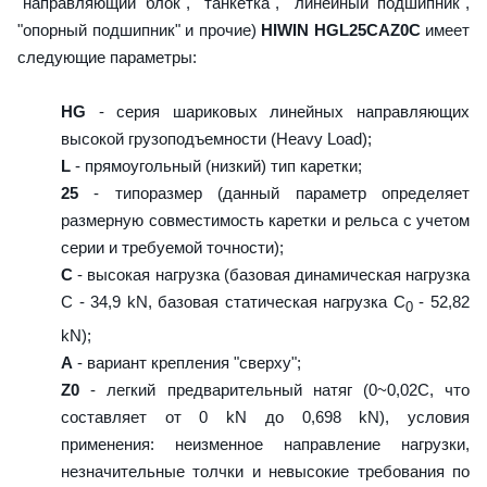
"направляющий блок", "танкетка", "линейный подшипник",
"опорный подшипник" и прочие)
HIWIN HGL25CAZ0C
имеет
следующие параметры:
HG
- серия шариковых линейных направляющих
высокой грузоподъемности (Heavy Load);
L
- прямоугольный (низкий) тип каретки;
25
- типоразмер (данный параметр определяет
размерную совместимость каретки и рельса с учетом
серии и требуемой точности);
C
- высокая нагрузка (базовая динамическая нагрузка
C - 34,9 kN, базовая статическая нагрузка С
- 52,82
0
kN);
A
- вариант крепления "сверху";
Z0
- легкий предварительный натяг (0~0,02C, что
составляет от 0 kN до 0,698 kN), условия
применения: неизменное направление нагрузки,
незначительные толчки и невысокие требования по