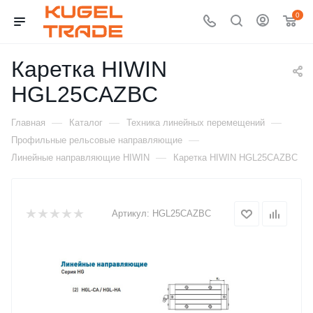
0
Каретка HIWIN
HGL25CAZBC
—
—
—
Главная
Каталог
Техника линейных перемещений
—
Профильные рельсовые направляющие
—
Линейные направляющие HIWIN
Каретка HIWIN HGL25CAZBC
Артикул:
HGL25CAZBC