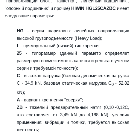
"направляющий блок", "танкетка", "линейный подшипник",
"опорный подшипник" и прочие)
HIWIN HGL25CAZBC
имеет
следующие параметры:
HG
- серия шариковых линейных направляющих
высокой грузоподъемности (Heavy Load);
L
- прямоугольный (низкий) тип каретки;
25
- типоразмер (данный параметр определяет
размерную совместимость каретки и рельса с учетом
серии и требуемой точности);
C
- высокая нагрузка (базовая динамическая нагрузка
C - 34,9 kN, базовая статическая нагрузка С
- 52,82
0
kN);
A
- вариант крепления "сверху";
ZB
- тяжёлый предварительный натяг (0,10~0,12C,
что составляет от 3,49 kN до 4,188 kN), условия
применения: вибрации и толчки, требуется высокая
жесткость;