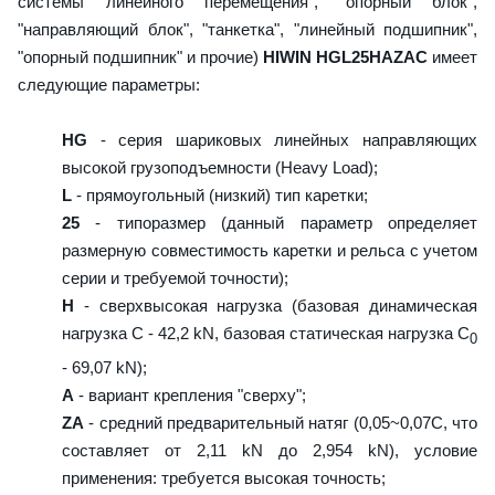
системы линейного перемещения", "опорный блок",
"направляющий блок", "танкетка", "линейный подшипник",
"опорный подшипник" и прочие)
HIWIN HGL25HAZAC
имеет
следующие параметры:
HG
- серия шариковых линейных направляющих
высокой грузоподъемности (Heavy Load);
L
- прямоугольный (низкий) тип каретки;
25
- типоразмер (данный параметр определяет
размерную совместимость каретки и рельса с учетом
серии и требуемой точности);
H
- сверхвысокая нагрузка (базовая динамическая
нагрузка C - 42,2 kN, базовая статическая нагрузка С
0
- 69,07 kN);
A
- вариант крепления "сверху";
ZA
- средний предварительный натяг (0,05~0,07C, что
составляет от 2,11 kN до 2,954 kN), условие
применения: требуется высокая точность;