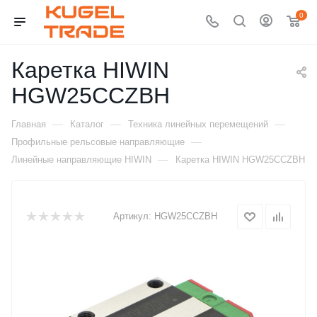
0
Каретка HIWIN
HGW25CCZBH
—
—
—
Главная
Каталог
Техника линейных перемещений
—
Профильные рельсовые направляющие
—
Линейные направляющие HIWIN
Каретка HIWIN HGW25CCZBH
Артикул:
HGW25CCZBH