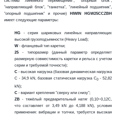
системы линейного перемещения", "опорный блок",
"направляющий блок", "танкетка", "линейный подшипник",
"опорный подшипник" и прочие)
HIWIN HGW25CCZBH
имеет следующие параметры:
HG
- серия шариковых линейных направляющих
высокой грузоподъемности (Heavy Load);
W
- фланцевый тип каретки;
25
- типоразмер (данный параметр определяет
размерную совместимость каретки и рельса с учетом
серии и требуемой точности);
C
- высокая нагрузка (базовая динамическая нагрузка
C - 34,9 kN, базовая статическая нагрузка С
- 52,82
0
kN);
C
- вариант крепления "сверху или снизу";
ZB
- тяжёлый предварительный натяг (0,10~0,12C,
что составляет от 3,49 kN до 4,188 kN), условия
применения: вибрации и толчки, требуется высокая