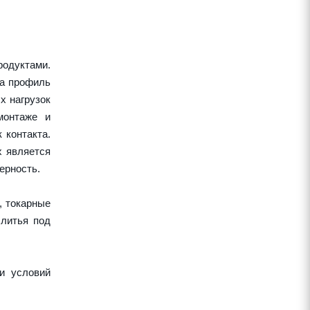
одуктами.
 а профиль
х нагрузок
монтаже и
 контакта.
х является
ерность.
, токарные
 литья под
и условий