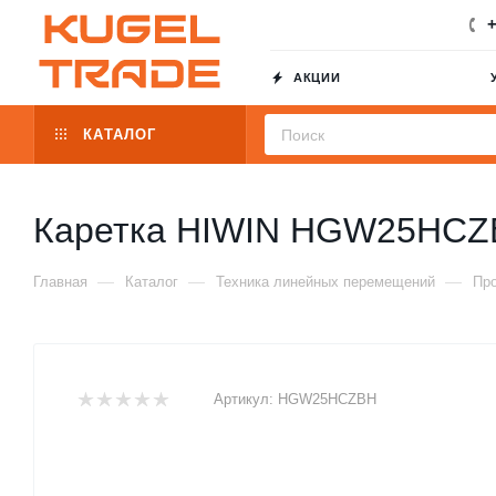
+
АКЦИИ
КАТАЛОГ
Каретка HIWIN HGW25HCZ
—
—
—
Главная
Каталог
Техника линейных перемещений
Пр
Артикул:
HGW25HCZBH