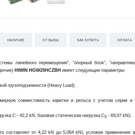
НАЛИЧИЕ
ОТЗЫВЫ
КАК КУПИТЬ
ОПЛАТА
истемы линейного перемещения", "опорный блок", "направляю
прочие)
HIWIN HGW25HCZBH
имеет следующие параметры:
ой грузоподъемности (Heavy Load);
мерную совместимость каретки и рельса с учетом серии и 
узка C - 42,2 kN, базовая статическая нагрузка С
- 69,07 kN);
0
то составляет от 4,22 kN до 5,064 kN), условия применения: 