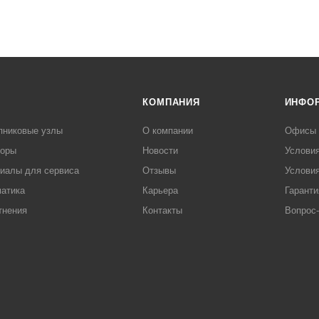
КОМПАНИЯ
ИНФО
пниковые узлы
О компании
Офисы
торы
Новости
Услови
иалы для сервиса
Отзывы
Условия
атика
Карьера
Гаранти
тнения
Контакты
Вопрос-