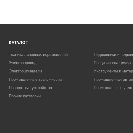
КАТАЛОГ
Техника линейных перемещений
Подшипники и подши
Электропривод
Прецизионные редук
Электрошпиндели
Инструменты и матер
Промышленные трансмиссии
Промышленная автом
Поворотные устройства
Промышленные упло
Прочие категории