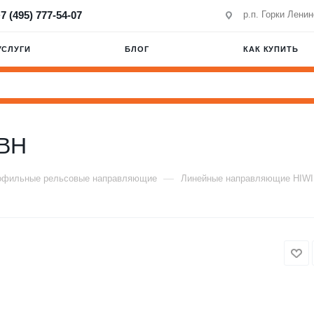
7 (495) 777-54-07
р.п. Горки Лени
УСЛУГИ
БЛОГ
КАК КУПИТЬ
BH
—
офильные рельсовые направляющие
Линейные направляющие HIW