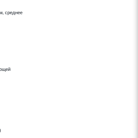
м, среднее
яющей
)