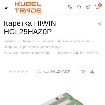
0
Каретка HIWIN
HGL25HAZ0P
—
—
—
Главная
Каталог
Техника линейных перемещений
—
Профильные рельсовые направляющие
—
Линейные направляющие HIWIN
Каретка HIWIN HGL25HAZ0P
Артикул:
HGL25HAZ0P