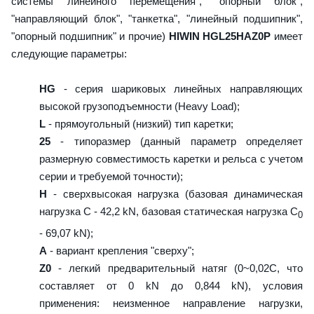
системы линейного перемещения", "опорный блок",
"направляющий блок", "танкетка", "линейный подшипник",
"опорный подшипник" и прочие)
HIWIN HGL25HAZ0P
имеет
следующие параметры:
HG
- серия шариковых линейных направляющих
высокой грузоподъемности (Heavy Load);
L
- прямоугольный (низкий) тип каретки;
25
- типоразмер (данный параметр определяет
размерную совместимость каретки и рельса с учетом
серии и требуемой точности);
H
- сверхвысокая нагрузка (базовая динамическая
нагрузка C - 42,2 kN, базовая статическая нагрузка С
0
- 69,07 kN);
A
- вариант крепления "сверху";
Z0
- легкий предварительный натяг (0~0,02C, что
составляет от 0 kN до 0,844 kN), условия
применения: неизменное направление нагрузки,