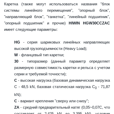
Каретка (также могут использоваться названия "блок
системы линейного перемещения", "опорный блок",
"направляющий блок", "танкетка", "линейный подшипник",
"опорный подшипник" и прочие)
HIWIN HGW30CCZAC
имеет следующие параметры:
HG
- серия шариковых линейных направляющих
высокой грузоподъемности (Heavy Load);
W
- фланцевый тип каретки;
30
- типоразмер (данный параметр определяет
размерную совместимость каретки и рельса с учетом
серии и требуемой точности);
C
- высокая нагрузка (базовая динамическая нагрузка
C - 48,5 kN, базовая статическая нагрузка С
- 71,87
0
kN);
C
- вариант крепления "сверху или снизу";
ZA
- средний предварительный натяг (0,05~0,07C, что
составляет от 2,425 kN до 3,395 kN), условие