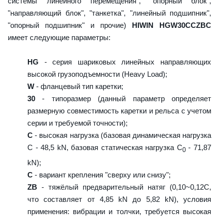
системы линейного перемещения", "опорный блок",
"направляющий блок", "танкетка", "линейный подшипник",
"опорный подшипник" и прочие)
HIWIN HGW30CCZBC
имеет следующие параметры:
HG
- серия шариковых линейных направляющих
высокой грузоподъемности (Heavy Load);
W
- фланцевый тип каретки;
30
- типоразмер (данный параметр определяет
размерную совместимость каретки и рельса с учетом
серии и требуемой точности);
C
- высокая нагрузка (базовая динамическая нагрузка
C - 48,5 kN, базовая статическая нагрузка С
- 71,87
0
kN);
C
- вариант крепления "сверху или снизу";
ZB
- тяжёлый предварительный натяг (0,10~0,12C,
что составляет от 4,85 kN до 5,82 kN), условия
применения: вибрации и толчки, требуется высокая