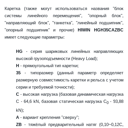
Каретка (также могут использоваться названия "блок
системы линейного перемещения", "опорный блок",
"направляющий блок", "танкетка", "линейный подшипник",
"опорный подшипник" и прочие)
HIWIN HGH35CAZBC
имеет следующие параметры:
HG
- серия шариковых линейных направляющих
высокой грузоподъемности (Heavy Load);
H
- прямоугольный тип каретки;
35
- типоразмер (данный параметр определяет
размерную совместимость каретки и рельса с учетом
серии и требуемой точности);
C
- высокая нагрузка (базовая динамическая нагрузка
C - 64,6 kN, базовая статическая нагрузка С
- 93,88
0
kN);
A
- вариант крепления "сверху";
ZB
- тяжёлый предварительный натяг (0,10~0,12C,