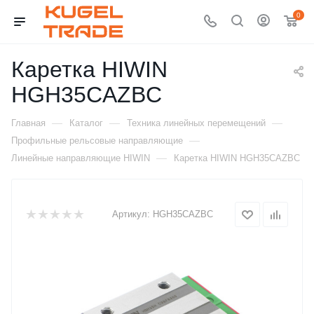
0
Каретка HIWIN
HGH35CAZBC
—
—
—
Главная
Каталог
Техника линейных перемещений
—
Профильные рельсовые направляющие
—
Линейные направляющие HIWIN
Каретка HIWIN HGH35CAZBC
Артикул:
HGH35CAZBC