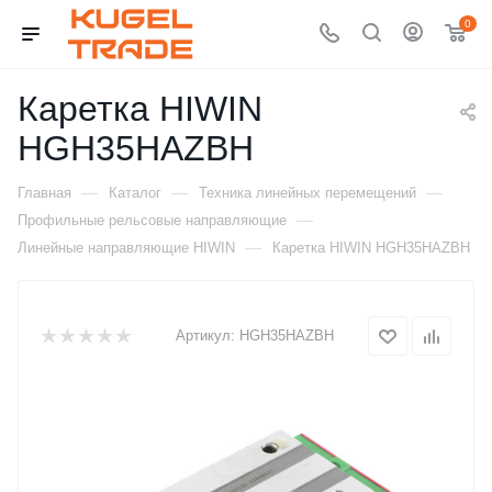
0
Каретка HIWIN
HGH35HAZBH
—
—
—
Главная
Каталог
Техника линейных перемещений
—
Профильные рельсовые направляющие
—
Линейные направляющие HIWIN
Каретка HIWIN HGH35HAZBH
Артикул:
HGH35HAZBH