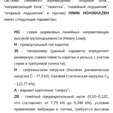
системы линейного перемещения", "опорный блок",
"направляющий блок", "танкетка", "линейный подшипник",
"опорный подшипник" и прочие)
HIWIN HGH35HAZBH
имеет следующие параметры:
HG
- серия шариковых линейных направляющих
высокой грузоподъемности (Heavy Load);
H
- прямоугольный тип каретки;
35
- типоразмер (данный параметр определяет
размерную совместимость каретки и рельса с учетом
серии и требуемой точности);
H
- сверхвысокая нагрузка (базовая динамическая
нагрузка C - 77,9 kN, базовая статическая нагрузка С
0
- 122,77 kN);
A
- вариант крепления "сверху";
ZB
- тяжёлый предварительный натяг (0,10~0,12C,
что составляет от 7,79 kN до 9,348 kN), условия
применения: вибрации и толчки, требуется высокая