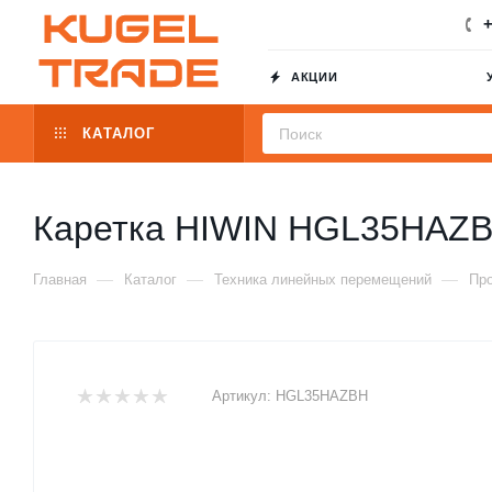
+
АКЦИИ
КАТАЛОГ
Каретка HIWIN HGL35HAZ
—
—
—
Главная
Каталог
Техника линейных перемещений
Пр
Артикул:
HGL35HAZBH