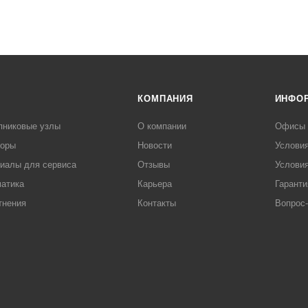
КОМПАНИЯ
ИНФО
пниковые узлы
О компании
Офисы
торы
Новости
Услови
иалы для сервиса
Отзывы
Условия
атика
Карьера
Гаранти
тнения
Контакты
Вопрос-