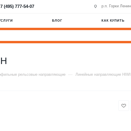
7 (495) 777-54-07
р.п. Горки Лени
УСЛУГИ
БЛОГ
КАК КУПИТЬ
BH
—
офильные рельсовые направляющие
Линейные направляющие HIW