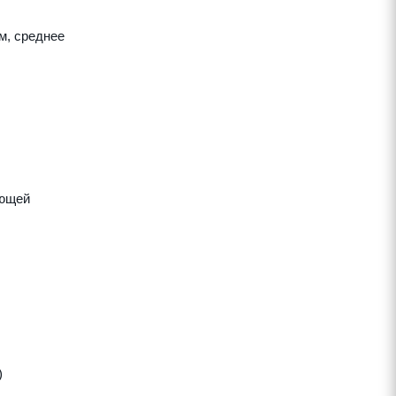
м, среднее
яющей
)