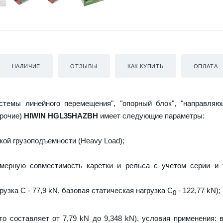
НАЛИЧИЕ
ОТЗЫВЫ
КАК КУПИТЬ
ОПЛАТА
истемы линейного перемещения", "опорный блок", "направляю
прочие)
HIWIN HGL35HAZBH
имеет следующие параметры:
ой грузоподъемности (Heavy Load);
мерную совместимость каретки и рельса с учетом серии и 
узка C - 77,9 kN, базовая статическая нагрузка С
- 122,77 kN);
0
то составляет от 7,79 kN до 9,348 kN), условия применения: 