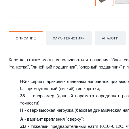
ОПИСАНИЕ
ХАРАКТЕРИСТИКИ
АНАЛОГИ
Каретка (также могут использоваться названия "блок с
"танкетка", "линейный подшипник", "опорный подшипник" и 
HG
- серия шариковых линейных направляющих высок
L
- прямоугольный (низкий) тип каретки;
35
- типоразмер (данный параметр определяет раз
точности);
H
- сверхвысокая нагрузка (базовая динамическая нагр
A
- вариант крепления "сверху";
ZB
- тяжёлый предварительный натяг (0,10~0,12C, ч