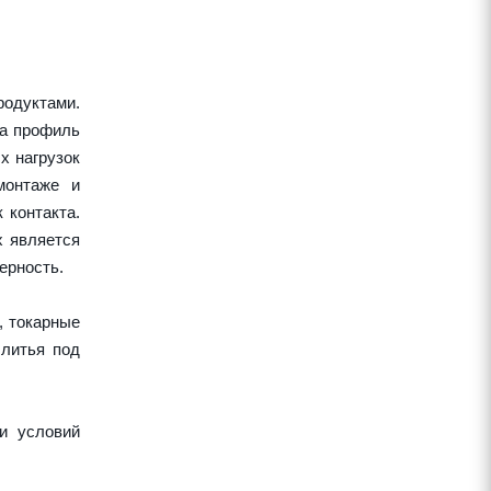
одуктами.
 а профиль
х нагрузок
монтаже и
 контакта.
х является
ерность.
, токарные
 литья под
и условий