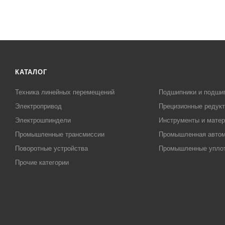
КАТАЛОГ
Техника линейных перемещений
Подшипники и подши
Электропривод
Прецизионные редук
Электрошпиндели
Инструменты и матер
Промышленные трансмиссии
Промышленная автом
Поворотные устройства
Промышленные упло
Прочие категории