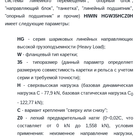
системы линейного перемещения", "опорный блок",
"направляющий блок", "танкетка", "линейный подшипник",
"опорный подшипник" и прочие)
HIWIN HGW35HCZ0H
имеет следующие параметры:
HG
- серия шариковых линейных направляющих
высокой грузоподъемности (Heavy Load);
W
- фланцевый тип каретки;
35
- типоразмер (данный параметр определяет
размерную совместимость каретки и рельса с учетом
серии и требуемой точности);
H
- сверхвысокая нагрузка (базовая динамическая
нагрузка C - 77,9 kN, базовая статическая нагрузка С
0
- 122,77 kN);
C
- вариант крепления "сверху или снизу";
Z0
- легкий предварительный натяг (0~0,02C, что
составляет от 0 kN до 1,558 kN), условия
применения: неизменное направление нагрузки,