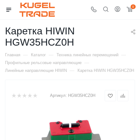
0
Каретка HIWIN
HGW35HCZ0H
—
—
—
Главная
Каталог
Техника линейных перемещений
—
Профильные рельсовые направляющие
—
Линейные направляющие HIWIN
Каретка HIWIN HGW35HCZ0H
Артикул:
HGW35HCZ0H