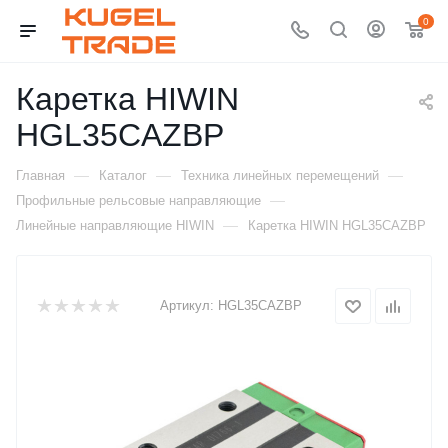
0
Каретка HIWIN
HGL35CAZBP
—
—
—
Главная
Каталог
Техника линейных перемещений
—
Профильные рельсовые направляющие
—
Линейные направляющие HIWIN
Каретка HIWIN HGL35CAZBP
Артикул:
HGL35CAZBP