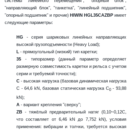
системы линейного перемещения", "опорный блок",
"направляющий блок", "танкетка", "линейный подшипник",
"опорный подшипник" и прочие)
HIWIN HGL35CAZBP
имеет
следующие параметры:
HG
- серия шариковых линейных направляющих
высокой грузоподъемности (Heavy Load);
L
- прямоугольный (низкий) тип каретки;
35
- типоразмер (данный параметр определяет
размерную совместимость каретки и рельса с учетом
серии и требуемой точности);
C
- высокая нагрузка (базовая динамическая нагрузка
C - 64,6 kN, базовая статическая нагрузка С
- 93,88
0
kN);
A
- вариант крепления "сверху";
ZB
- тяжёлый предварительный натяг (0,10~0,12C,
что составляет от 6,46 kN до 7,752 kN), условия
применения: вибрации и толчки, требуется высокая