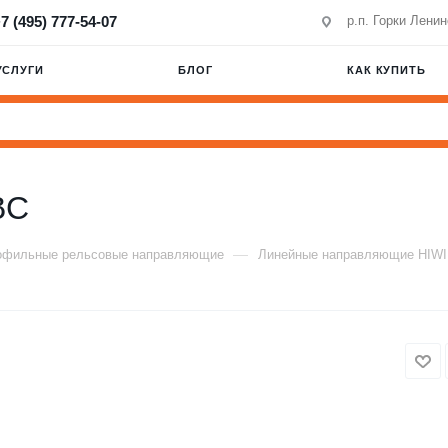
7 (495) 777-54-07
р.п. Горки Лени
УСЛУГИ
БЛОГ
КАК КУПИТЬ
BC
—
офильные рельсовые направляющие
Линейные направляющие HIW