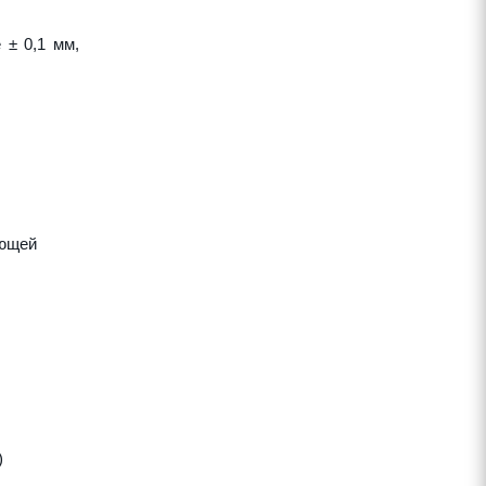
 ± 0,1 мм,
яющей
)