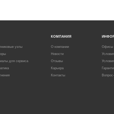
КОМПАНИЯ
ИНФО
пниковые узлы
О компании
Офисы
торы
Новости
Услови
иалы для сервиса
Отзывы
Условия
атика
Карьера
Гаранти
тнения
Контакты
Вопрос-