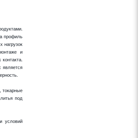
одуктами.
 а профиль
х нагрузок
монтаже и
 контакта.
х является
ерность.
, токарные
 литья под
и условий