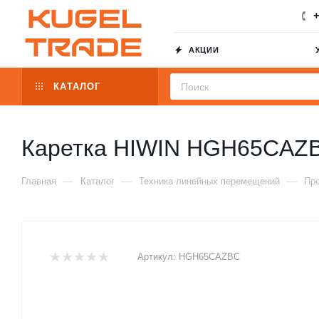
+
АКЦИИ
КАТАЛОГ
Каретка HIWIN HGH65CAZ
—
—
—
Главная
Каталог
Техника линейных перемещений
Пр
Артикул:
HGH65CAZBC