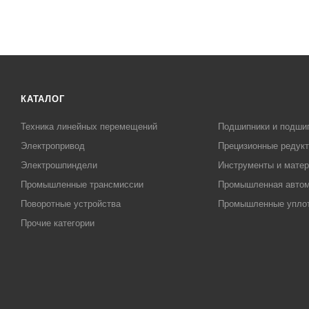
КАТАЛОГ
Техника линейных перемещений
Подшипники и подши
Электропривод
Прецизионные редук
Электрошпиндели
Инструменты и матер
Промышленные трансмиссии
Промышленная автом
Поворотные устройства
Промышленные упло
Прочие категории