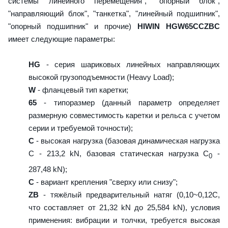
системы линейного перемещения", "опорный блок",
"направляющий блок", "танкетка", "линейный подшипник",
"опорный подшипник" и прочие)
HIWIN HGW65CCZBC
имеет следующие параметры:
HG
- серия шариковых линейных направляющих
высокой грузоподъемности (Heavy Load);
W
- фланцевый тип каретки;
65
- типоразмер (данный параметр определяет
размерную совместимость каретки и рельса с учетом
серии и требуемой точности);
C
- высокая нагрузка (базовая динамическая нагрузка
C - 213,2 kN, базовая статическая нагрузка С
-
0
287,48 kN);
C
- вариант крепления "сверху или снизу";
ZB
- тяжёлый предварительный натяг (0,10~0,12C,
что составляет от 21,32 kN до 25,584 kN), условия
применения: вибрации и толчки, требуется высокая