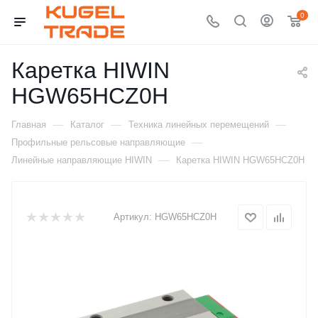
0
Каретка HIWIN
HGW65HCZ0H
—
—
—
Главная
Каталог
Техника линейных перемещений
—
Профильные рельсовые направляющие
—
Линейные направляющие HIWIN
Каретка HIWIN HGW65HCZ0H
Артикул:
HGW65HCZ0H