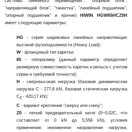
системы линейного перемещения", "опорный блок",
"направляющий блок", "танкетка", "линейный подшипник",
"опорный подшипник" и прочие)
HIWIN HGW65HCZ0H
имеет следующие параметры:
HG
- серия шариковых линейных направляющих
высокой грузоподъемности (Heavy Load);
W
- фланцевый тип каретки;
65
- типоразмер (данный параметр определяет
размерную совместимость каретки и рельса с учетом
серии и требуемой точности);
H
- сверхвысокая нагрузка (базовая динамическая
нагрузка C - 277,8 kN, базовая статическая нагрузка
С
- 420,17 kN);
0
C
- вариант крепления "сверху или снизу";
Z0
- легкий предварительный натяг (0~0,02C, что
составляет от 0 kN до 5,556 kN), условия
применения: неизменное направление нагрузки,