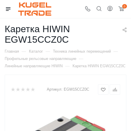
0
Каретка HIWIN
EGW15CCZ0C
—
—
—
Главная
Каталог
Техника линейных перемещений
—
Профильные рельсовые направляющие
—
Линейные направляющие HIWIN
Каретка HIWIN EGW15CCZ0C
Артикул:
EGW15CCZ0C