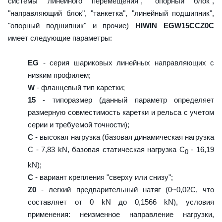
системы линейного перемещения", "опорный блок",
"направляющий блок", "танкетка", "линейный подшипник",
"опорный подшипник" и прочие)
HIWIN EGW15CCZ0C
имеет следующие параметры:
EG
- серия шариковых линейных направляющих с
низким профилем;
W
- фланцевый тип каретки;
15
- типоразмер (данный параметр определяет
размерную совместимость каретки и рельса с учетом
серии и требуемой точности);
C
- высокая нагрузка (базовая динамическая нагрузка
C - 7,83 kN, базовая статическая нагрузка С
- 16,19
0
kN);
C
- вариант крепления "сверху или снизу";
Z0
- легкий предварительный натяг (0~0,02C, что
составляет от 0 kN до 0,1566 kN), условия
применения: неизменное направление нагрузки,