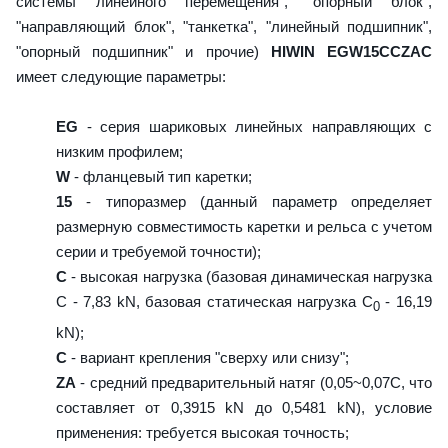
системы линейного перемещения", "опорный блок",
"направляющий блок", "танкетка", "линейный подшипник",
"опорный подшипник" и прочие)
HIWIN EGW15CCZAC
имеет следующие параметры:
EG
- серия шариковых линейных направляющих с
низким профилем;
W
- фланцевый тип каретки;
15
- типоразмер (данный параметр определяет
размерную совместимость каретки и рельса с учетом
серии и требуемой точности);
C
- высокая нагрузка (базовая динамическая нагрузка
C - 7,83 kN, базовая статическая нагрузка С
- 16,19
0
kN);
C
- вариант крепления "сверху или снизу";
ZA
- средний предварительный натяг (0,05~0,07C, что
составляет от 0,3915 kN до 0,5481 kN), условие
применения: требуется высокая точность;