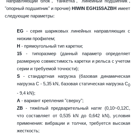
"направляющий блок", "танкетка", "линейный подшипник",
"опорный подшипник" и прочие)
HIWIN EGH15SAZBH
имеет
следующие параметры:
EG
- серия шариковых линейных направляющих с
низким профилем;
H
- прямоугольный тип каретки;
15
- типоразмер (данный параметр определяет
размерную совместимость каретки и рельса с учетом
серии и требуемой точности);
S
- стандартная нагрузка (базовая динамическая
нагрузка C - 5,35 kN, базовая статическая нагрузка С
0
- 9,4 kN);
A
- вариант крепления "сверху";
ZB
- тяжёлый предварительный натяг (0,10~0,12C,
что составляет от 0,535 kN до 0,642 kN), условия
применения: вибрации и толчки, требуется высокая
жесткость;