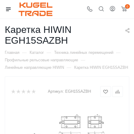
0
Каретка HIWIN
EGH15SAZBH
—
—
—
Главная
Каталог
Техника линейных перемещений
—
Профильные рельсовые направляющие
—
Линейные направляющие HIWIN
Каретка HIWIN EGH15SAZBH
Артикул:
EGH15SAZBH