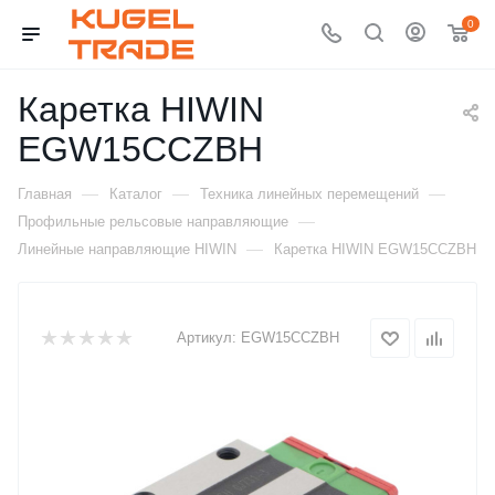
0
Каретка HIWIN
EGW15CCZBH
—
—
—
Главная
Каталог
Техника линейных перемещений
—
Профильные рельсовые направляющие
—
Линейные направляющие HIWIN
Каретка HIWIN EGW15CCZBH
Артикул:
EGW15CCZBH