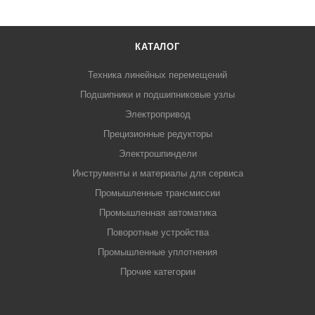
КАТАЛОГ
Техника линейных перемещений
Подшипники и подшипниковые узлы
Электропривод
Прецизионные редукторы
Электрошпиндели
Инструменты и материалы для сервиса
Промышленные трансмиссии
Промышленная автоматика
Поворотные устройства
Промышленные уплотнения
Прочие категории