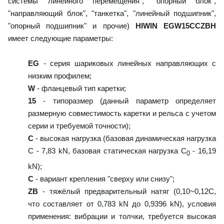
системы линейного перемещения", "опорный блок",
"направляющий блок", "танкетка", "линейный подшипник",
"опорный подшипник" и прочие)
HIWIN EGW15CCZBH
имеет следующие параметры:
EG
- серия шариковых линейных направляющих с
низким профилем;
W
- фланцевый тип каретки;
15
- типоразмер (данный параметр определяет
размерную совместимость каретки и рельса с учетом
серии и требуемой точности);
C
- высокая нагрузка (базовая динамическая нагрузка
C - 7,83 kN, базовая статическая нагрузка С
- 16,19
0
kN);
C
- вариант крепления "сверху или снизу";
ZB
- тяжёлый предварительный натяг (0,10~0,12C,
что составляет от 0,783 kN до 0,9396 kN), условия
применения: вибрации и толчки, требуется высокая