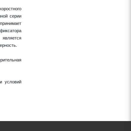
оростного
нной серии
спринимает
 фиксатора
 является
ерность.
рительная
и условий