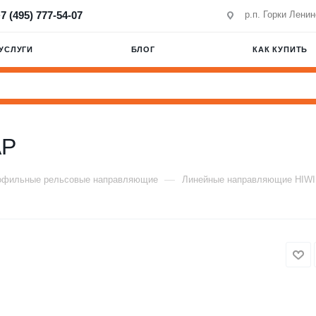
7 (495) 777-54-07
р.п. Горки Лени
УСЛУГИ
БЛОГ
КАК КУПИТЬ
AP
—
офильные рельсовые направляющие
Линейные направляющие HIW