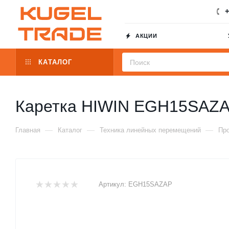
+
АКЦИИ
КАТАЛОГ
Каретка HIWIN EGH15SAZ
—
—
—
Главная
Каталог
Техника линейных перемещений
Пр
Артикул:
EGH15SAZAP