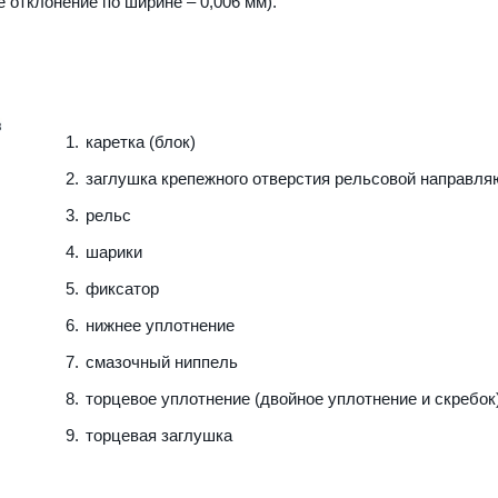
е отклонение по ширине – 0,006 мм).
каретка (блок)
заглушка крепежного отверстия рельсовой направл
рельс
шарики
фиксатор
нижнее уплотнение
смазочный ниппель
торцевое уплотнение (двойное уплотнение и скребок
торцевая заглушка