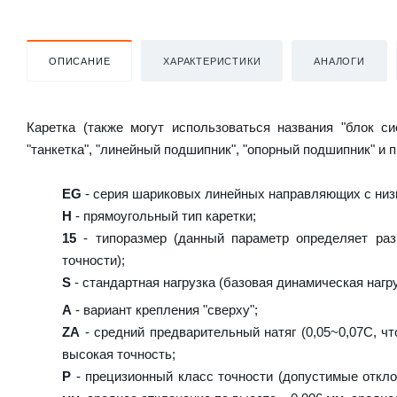
ОПИСАНИЕ
ХАРАКТЕРИСТИКИ
АНАЛОГИ
Каретка (также могут использоваться названия "блок с
"танкетка", "линейный подшипник", "опорный подшипник" и 
EG
- серия шариковых линейных направляющих с низ
H
- прямоугольный тип каретки;
15
- типоразмер (данный параметр определяет раз
точности);
S
- стандартная нагрузка (базовая динамическая нагру
A
- вариант крепления "сверху";
ZA
- средний предварительный натяг (0,05~0,07C, чт
высокая точность;
P
- прецизионный класс точности (допустимые отклон