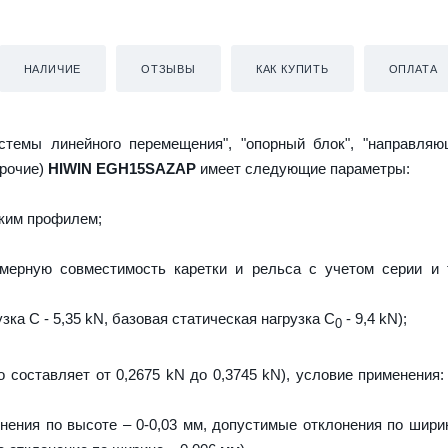
НАЛИЧИЕ
ОТЗЫВЫ
КАК КУПИТЬ
ОПЛАТА
истемы линейного перемещения", "опорный блок", "направляю
прочие)
HIWIN EGH15SAZAP
имеет следующие параметры:
ким профилем;
мерную совместимость каретки и рельса с учетом серии и 
зка C - 5,35 kN, базовая статическая нагрузка С
- 9,4 kN);
0
о составляет от 0,2675 kN до 0,3745 kN), условие применения:
ения по высоте – 0-0,03 мм, допустимые отклонения по ширин