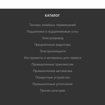
КАТАЛОГ
Техника линейных перемещений
Подшипники и подшипниковые узлы
Электропривод
Прецизионные редукторы
Электрошпиндели
Инструменты и материалы для сервиса
Промышленные трансмиссии
Промышленная автоматика
Поворотные устройства
Промышленные уплотнения
Прочие категории