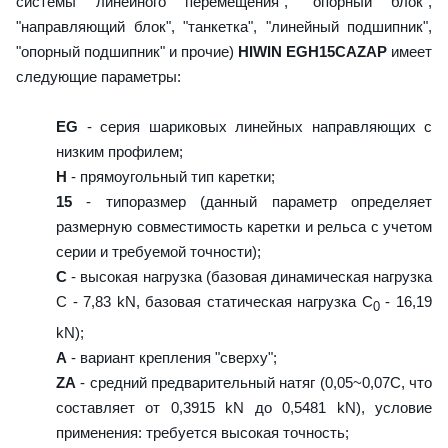
системы линейного перемещения", "опорный блок",
"направляющий блок", "танкетка", "линейный подшипник",
"опорный подшипник" и прочие)
HIWIN EGH15CAZAP
имеет
следующие параметры:
EG
- серия шариковых линейных направляющих с
низким профилем;
H
- прямоугольный тип каретки;
15
- типоразмер (данный параметр определяет
размерную совместимость каретки и рельса с учетом
серии и требуемой точности);
C
- высокая нагрузка (базовая динамическая нагрузка
C - 7,83 kN, базовая статическая нагрузка С
- 16,19
0
kN);
A
- вариант крепления "сверху";
ZA
- средний предварительный натяг (0,05~0,07C, что
составляет от 0,3915 kN до 0,5481 kN), условие
применения: требуется высокая точность;