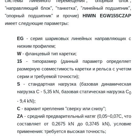
системы линейного перемещения", "опорный блок",
"направляющий блок", "танкетка", "линейный подшипник",
"опорный подшипник" и прочие)
HIWIN EGW15SCZAP
имеет следующие параметры:
EG
- серия шариковых линейных направляющих с
низким профилем;
W
- фланцевый тип каретки;
15
- типоразмер (данный параметр определяет
размерную совместимость каретки и рельса с учетом
серии и требуемой точности);
S
- стандартная нагрузка (базовая динамическая
нагрузка C - 5,35 kN, базовая статическая нагрузка С
0
- 9,4 kN);
C
- вариант крепления "сверху или снизу";
ZA
- средний предварительный натяг (0,05~0,07C, что
составляет от 0,2675 kN до 0,3745 kN), условие
применения: требуется высокая точность;