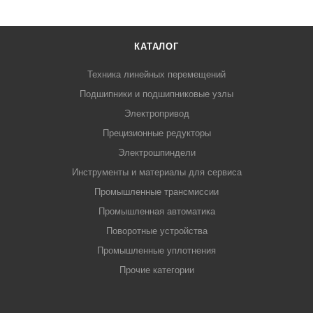
КАТАЛОГ
Техника линейных перемещений
Подшипники и подшипниковые узлы
Электропривод
Прецизионные редукторы
Электрошпиндели
Инструменты и материалы для сервиса
Промышленные трансмиссии
Промышленная автоматика
Поворотные устройства
Промышленные уплотнения
Прочие категории