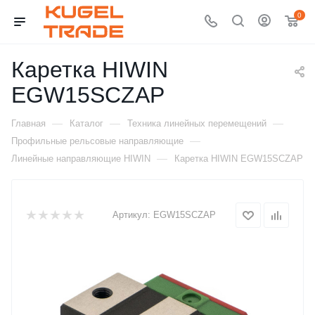
0
Каретка HIWIN
EGW15SCZAP
—
—
—
Главная
Каталог
Техника линейных перемещений
—
Профильные рельсовые направляющие
—
Линейные направляющие HIWIN
Каретка HIWIN EGW15SCZAP
Артикул:
EGW15SCZAP