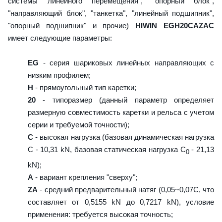
системы линейного перемещения", "опорный блок",
"направляющий блок", "танкетка", "линейный подшипник",
"опорный подшипник" и прочие)
HIWIN EGH20CAZAC
имеет следующие параметры:
EG
- серия шариковых линейных направляющих с
низким профилем;
H
- прямоугольный тип каретки;
20
- типоразмер (данный параметр определяет
размерную совместимость каретки и рельса с учетом
серии и требуемой точности);
C
- высокая нагрузка (базовая динамическая нагрузка
C - 10,31 kN, базовая статическая нагрузка С
- 21,13
0
kN);
A
- вариант крепления "сверху";
ZA
- средний предварительный натяг (0,05~0,07C, что
составляет от 0,5155 kN до 0,7217 kN), условие
применения: требуется высокая точность;