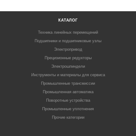
КАТАЛОГ
Техника линейных перемещений
Подшипники и подшипниковые узлы
Электропривод
Прецизионные редукторы
Электрошпиндели
Инструменты и материалы для сервиса
Промышленные трансмиссии
Промышленная автоматика
Поворотные устройства
Промышленные уплотнения
Прочие категории