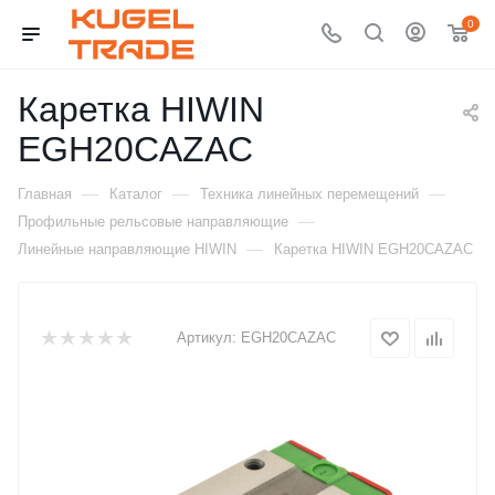
0
Каретка HIWIN
EGH20CAZAC
—
—
—
Главная
Каталог
Техника линейных перемещений
—
Профильные рельсовые направляющие
—
Линейные направляющие HIWIN
Каретка HIWIN EGH20CAZAC
Артикул:
EGH20CAZAC