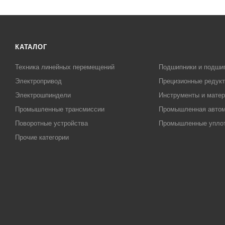
КАТАЛОГ
Техника линейных перемещений
Подшипники и подши
Электропривод
Прецизионные редук
Электрошпиндели
Инструменты и матер
Промышленные трансмиссии
Промышленная автом
Поворотные устройства
Промышленные упло
Прочие категории