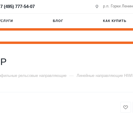
7 (495) 777-54-07
р.п. Горки Лени
УСЛУГИ
БЛОГ
КАК КУПИТЬ
0P
—
офильные рельсовые направляющие
Линейные направляющие HIW