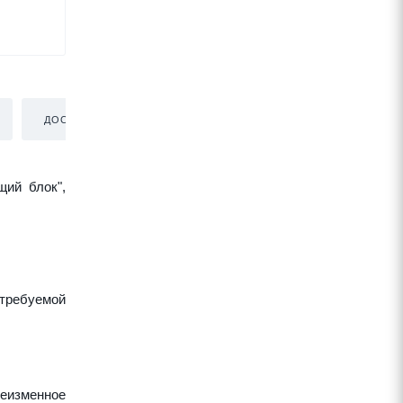
ДОСТАВКА
щий блок",
требуемой
неизменное