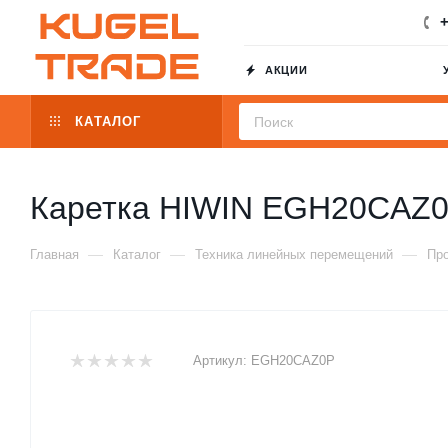
+
АКЦИИ
КАТАЛОГ
Каретка HIWIN EGH20CAZ
—
—
—
Главная
Каталог
Техника линейных перемещений
Пр
Артикул:
EGH20CAZ0P