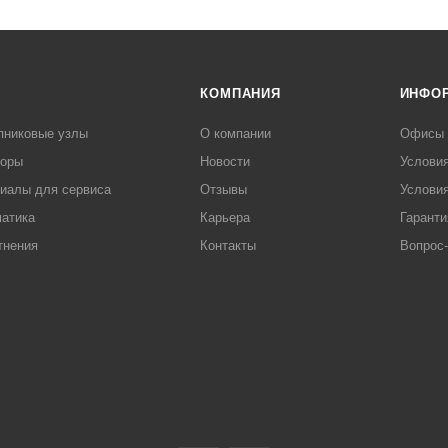
КОМПАНИЯ
ИНФО
пниковые узлы
О компании
Офисы
торы
Новости
Услови
иалы для сервиса
Отзывы
Условия
атика
Карьера
Гаранти
тнения
Контакты
Вопрос-