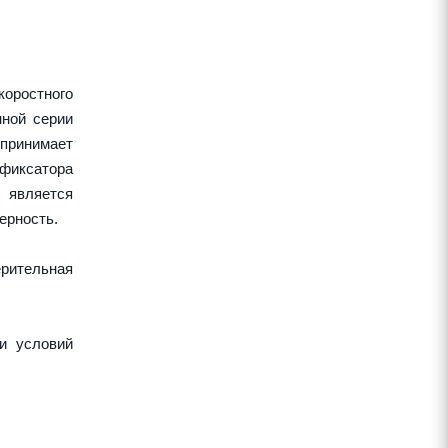
оростного
нной серии
спринимает
 фиксатора
 является
ерность.
рительная
и условий