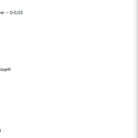
е – 0-0,03
яющей
)