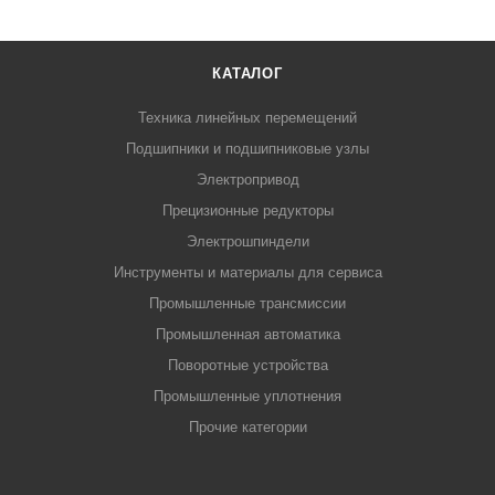
КАТАЛОГ
Техника линейных перемещений
Подшипники и подшипниковые узлы
Электропривод
Прецизионные редукторы
Электрошпиндели
Инструменты и материалы для сервиса
Промышленные трансмиссии
Промышленная автоматика
Поворотные устройства
Промышленные уплотнения
Прочие категории