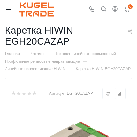
0
Каретка HIWIN
EGH20CAZAP
—
—
—
Главная
Каталог
Техника линейных перемещений
—
Профильные рельсовые направляющие
—
Линейные направляющие HIWIN
Каретка HIWIN EGH20CAZAP
Артикул:
EGH20CAZAP