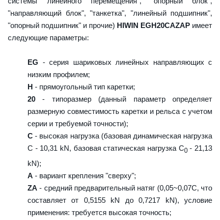
системы линейного перемещения", "опорный блок",
"направляющий блок", "танкетка", "линейный подшипник",
"опорный подшипник" и прочие)
HIWIN EGH20CAZAP
имеет
следующие параметры:
EG
- серия шариковых линейных направляющих с
низким профилем;
H
- прямоугольный тип каретки;
20
- типоразмер (данный параметр определяет
размерную совместимость каретки и рельса с учетом
серии и требуемой точности);
C
- высокая нагрузка (базовая динамическая нагрузка
C - 10,31 kN, базовая статическая нагрузка С
- 21,13
0
kN);
A
- вариант крепления "сверху";
ZA
- средний предварительный натяг (0,05~0,07C, что
составляет от 0,5155 kN до 0,7217 kN), условие
применения: требуется высокая точность;