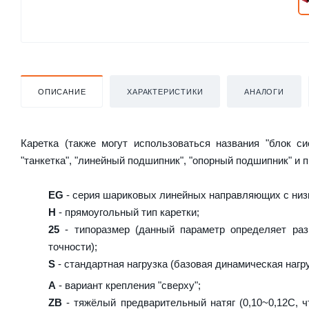
ОПИСАНИЕ
ХАРАКТЕРИСТИКИ
АНАЛОГИ
Каретка (также могут использоваться названия "блок с
"танкетка", "линейный подшипник", "опорный подшипник" и 
EG
- серия шариковых линейных направляющих с низ
H
- прямоугольный тип каретки;
25
- типоразмер (данный параметр определяет раз
точности);
S
- стандартная нагрузка (базовая динамическая нагру
A
- вариант крепления "сверху";
ZB
- тяжёлый предварительный натяг (0,10~0,12C, ч