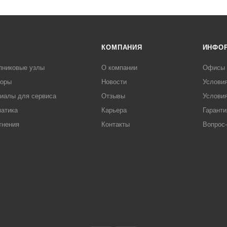
КОМПАНИЯ
ИНФО
пниковые узлы
О компании
Офисы
торы
Новости
Услови
иалы для сервиса
Отзывы
Условия
атика
Карьера
Гаранти
тнения
Контакты
Вопрос-