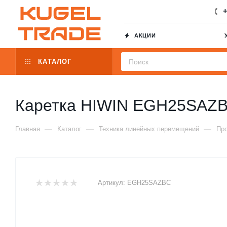
+
АКЦИИ
КАТАЛОГ
Каретка HIWIN EGH25SAZ
—
—
—
Главная
Каталог
Техника линейных перемещений
Пр
Артикул:
EGH25SAZBC