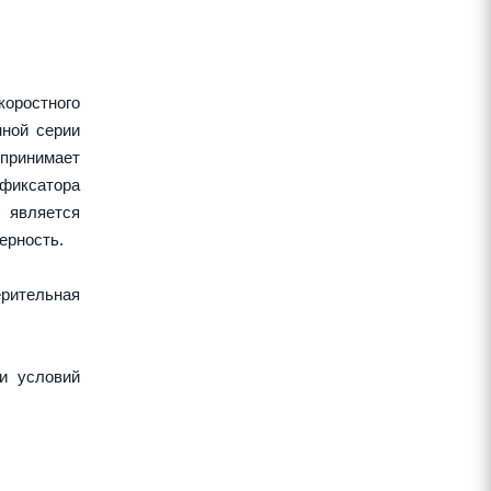
оростного
нной серии
спринимает
 фиксатора
 является
ерность.
рительная
и условий