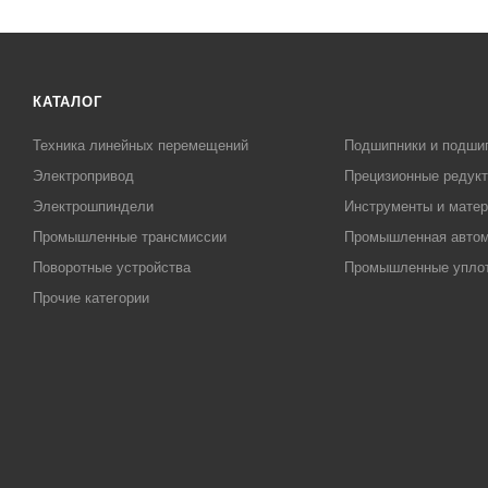
КАТАЛОГ
Техника линейных перемещений
Подшипники и подши
Электропривод
Прецизионные редук
Электрошпиндели
Инструменты и матер
Промышленные трансмиссии
Промышленная автом
Поворотные устройства
Промышленные упло
Прочие категории