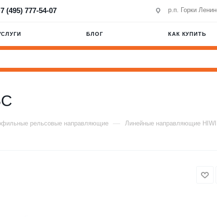
7 (495) 777-54-07
р.п. Горки Лени
УСЛУГИ
БЛОГ
КАК КУПИТЬ
BC
—
офильные рельсовые направляющие
Линейные направляющие HIW