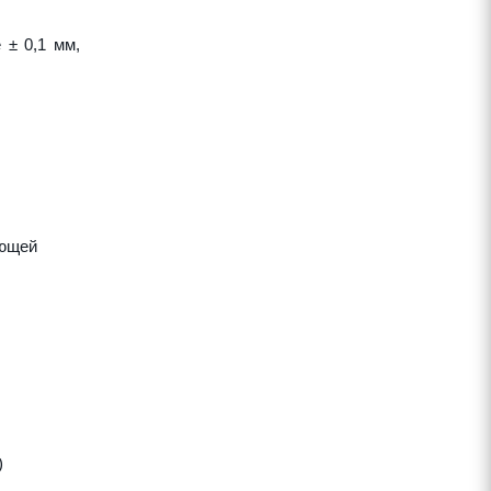
 ± 0,1 мм,
яющей
)