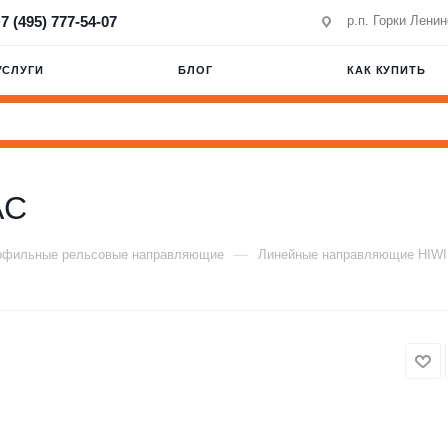
7 (495) 777-54-07
р.п. Горки Лени
УСЛУГИ
БЛОГ
КАК КУПИТЬ
AC
—
офильные рельсовые направляющие
Линейные направляющие HIW