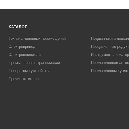
КАТАЛОГ
Техника линейных перемещений
Подшипники и подши
Электропривод
Прецизионные редук
Электрошпиндели
Инструменты и матер
Промышленные трансмиссии
Промышленная автом
Поворотные устройства
Промышленные упло
Прочие категории