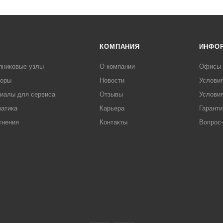
КОМПАНИЯ
ИНФО
пниковые узлы
О компании
Офисы
торы
Новости
Услови
иалы для сервиса
Отзывы
Условия
атика
Карьера
Гаранти
тнения
Контакты
Вопрос-