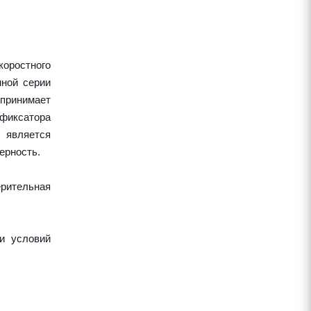
оростного
нной серии
спринимает
 фиксатора
 является
ерность.
рительная
и условий