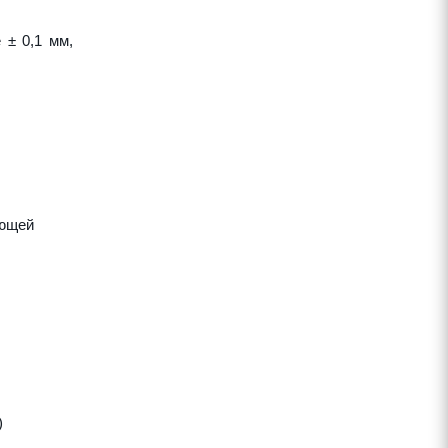
 ± 0,1 мм,
яющей
)