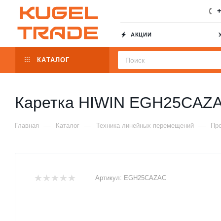
+
АКЦИИ
КАТАЛОГ
Каретка HIWIN EGH25CAZ
—
—
—
Главная
Каталог
Техника линейных перемещений
Пр
Артикул:
EGH25CAZAC