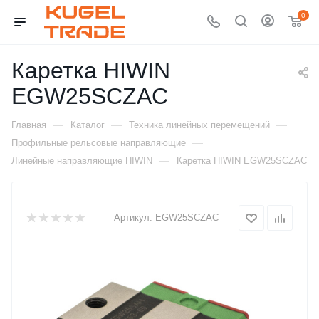
0
Каретка HIWIN
EGW25SCZAC
—
—
—
Главная
Каталог
Техника линейных перемещений
—
Профильные рельсовые направляющие
—
Линейные направляющие HIWIN
Каретка HIWIN EGW25SCZAC
Артикул:
EGW25SCZAC