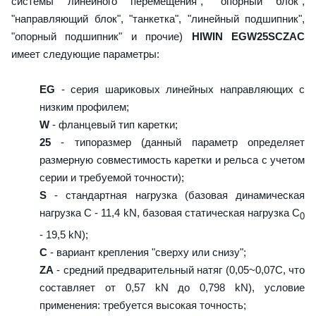
системы линейного перемещения", "опорный блок",
"направляющий блок", "танкетка", "линейный подшипник",
"опорный подшипник" и прочие)
HIWIN EGW25SCZAC
имеет следующие параметры:
EG
- серия шариковых линейных направляющих с
низким профилем;
W
- фланцевый тип каретки;
25
- типоразмер (данный параметр определяет
размерную совместимость каретки и рельса с учетом
серии и требуемой точности);
S
- стандартная нагрузка (базовая динамическая
нагрузка C - 11,4 kN, базовая статическая нагрузка С
0
- 19,5 kN);
C
- вариант крепления "сверху или снизу";
ZA
- средний предварительный натяг (0,05~0,07C, что
составляет от 0,57 kN до 0,798 kN), условие
применения: требуется высокая точность;