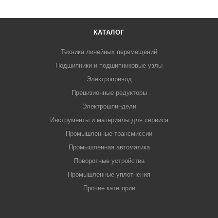
КАТАЛОГ
Техника линейных перемещений
Подшипники и подшипниковые узлы
Электропривод
Прецизионные редукторы
Электрошпиндели
Инструменты и материалы для сервиса
Промышленные трансмиссии
Промышленная автоматика
Поворотные устройства
Промышленные уплотнения
Прочие категории