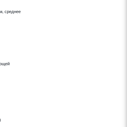
м, среднее
яющей
)