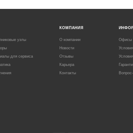
КОМПАНИЯ
ИНФО
пниковые узлы
О компании
Офисы
торы
Новости
Услови
иалы для сервиса
Отзывы
Условия
атика
Карьера
Гаранти
тнения
Контакты
Вопрос-