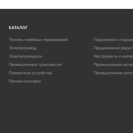
КАТАЛОГ
Техника линейных перемещений
Подшипники и подши
Электропривод
Прецизионные редук
Электрошпиндели
Инструменты и матер
Промышленные трансмиссии
Промышленная автом
Поворотные устройства
Промышленные упло
Прочие категории