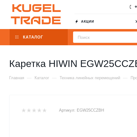
+
АКЦИИ
КАТАЛОГ
Каретка HIWIN EGW25CCZ
—
—
—
Главная
Каталог
Техника линейных перемещений
Пр
Артикул:
EGW25CCZBH