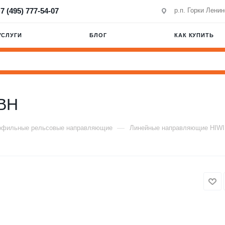
7 (495) 777-54-07
р.п. Горки Лени
УСЛУГИ
БЛОГ
КАК КУПИТЬ
BH
—
офильные рельсовые направляющие
Линейные направляющие HIW