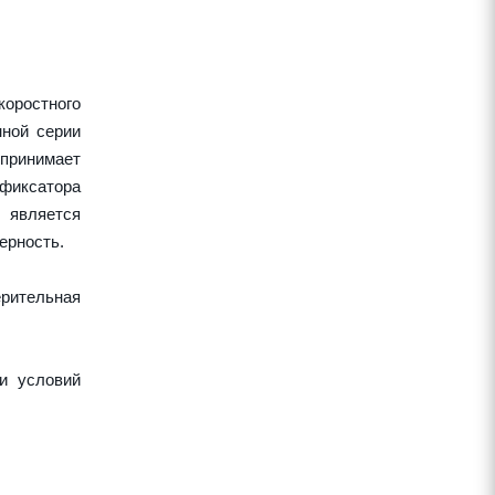
оростного
нной серии
спринимает
 фиксатора
 является
ерность.
рительная
и условий