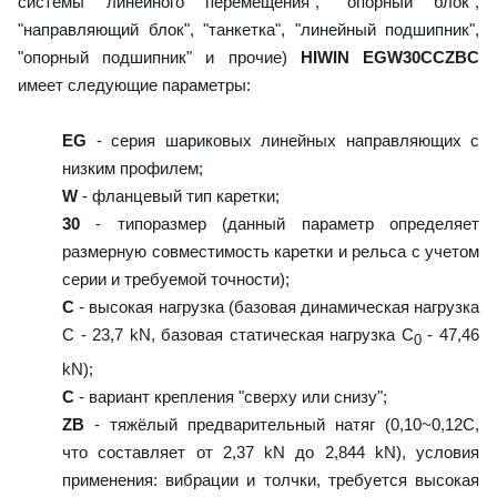
системы линейного перемещения", "опорный блок",
"направляющий блок", "танкетка", "линейный подшипник",
"опорный подшипник" и прочие)
HIWIN EGW30CCZBC
имеет следующие параметры:
EG
- серия шариковых линейных направляющих с
низким профилем;
W
- фланцевый тип каретки;
30
- типоразмер (данный параметр определяет
размерную совместимость каретки и рельса с учетом
серии и требуемой точности);
C
- высокая нагрузка (базовая динамическая нагрузка
C - 23,7 kN, базовая статическая нагрузка С
- 47,46
0
kN);
C
- вариант крепления "сверху или снизу";
ZB
- тяжёлый предварительный натяг (0,10~0,12C,
что составляет от 2,37 kN до 2,844 kN), условия
применения: вибрации и толчки, требуется высокая