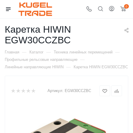
0
Каретка HIWIN
EGW30CCZBC
—
—
—
Главная
Каталог
Техника линейных перемещений
—
Профильные рельсовые направляющие
—
Линейные направляющие HIWIN
Каретка HIWIN EGW30CCZBC
Артикул:
EGW30CCZBC