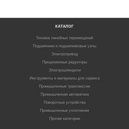
КАТАЛОГ
Техника линейных перемещений
Подшипники и подшипниковые узлы
Электропривод
Прецизионные редукторы
Электрошпиндели
Инструменты и материалы для сервиса
Промышленные трансмиссии
Промышленная автоматика
Поворотные устройства
Промышленные уплотнения
Прочие категории