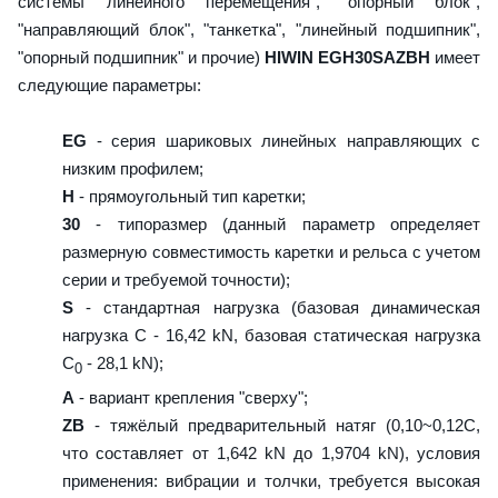
системы линейного перемещения", "опорный блок",
"направляющий блок", "танкетка", "линейный подшипник",
"опорный подшипник" и прочие)
HIWIN EGH30SAZBH
имеет
следующие параметры:
EG
- серия шариковых линейных направляющих с
низким профилем;
H
- прямоугольный тип каретки;
30
- типоразмер (данный параметр определяет
размерную совместимость каретки и рельса с учетом
серии и требуемой точности);
S
- стандартная нагрузка (базовая динамическая
нагрузка C - 16,42 kN, базовая статическая нагрузка
С
- 28,1 kN);
0
A
- вариант крепления "сверху";
ZB
- тяжёлый предварительный натяг (0,10~0,12C,
что составляет от 1,642 kN до 1,9704 kN), условия
применения: вибрации и толчки, требуется высокая