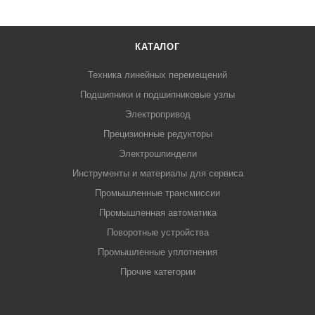
КАТАЛОГ
Техника линейных перемещений
Подшипники и подшипниковые узлы
Электропривод
Прецизионные редукторы
Электрошпиндели
Инструменты и материалы для сервиса
Промышленные трансмиссии
Промышленная автоматика
Поворотные устройства
Промышленные уплотнения
Прочие категории