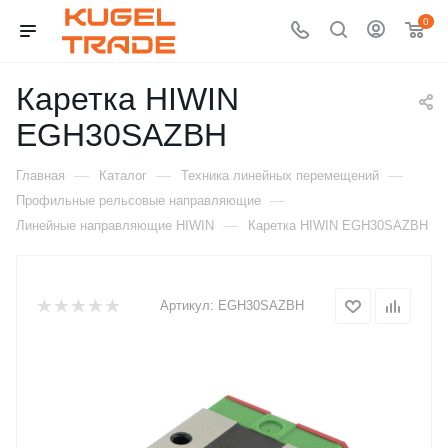
0
Каретка HIWIN
EGH30SAZBH
—
—
—
Главная
Каталог
Техника линейных перемещений
—
Профильные рельсовые направляющие
—
Линейные направляющие HIWIN
Каретка HIWIN EGH30SAZBH
Артикул:
EGH30SAZBH