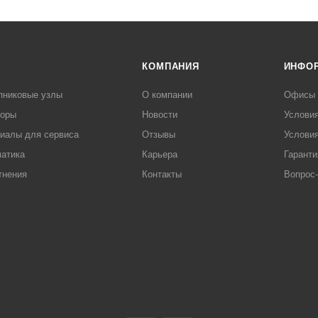
КОМПАНИЯ
ИНФО
пниковые узлы
О компании
Офисы
торы
Новости
Услови
иалы для сервиса
Отзывы
Условия
атика
Карьера
Гаранти
тнения
Контакты
Вопрос-