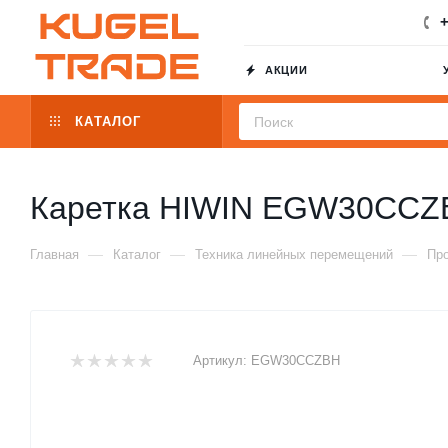
+
АКЦИИ
КАТАЛОГ
Каретка HIWIN EGW30CCZ
—
—
—
Главная
Каталог
Техника линейных перемещений
Пр
Артикул:
EGW30CCZBH