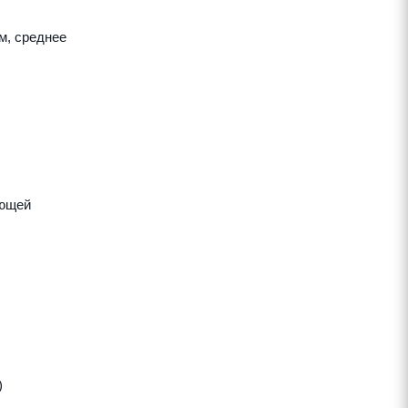
м, среднее
яющей
)