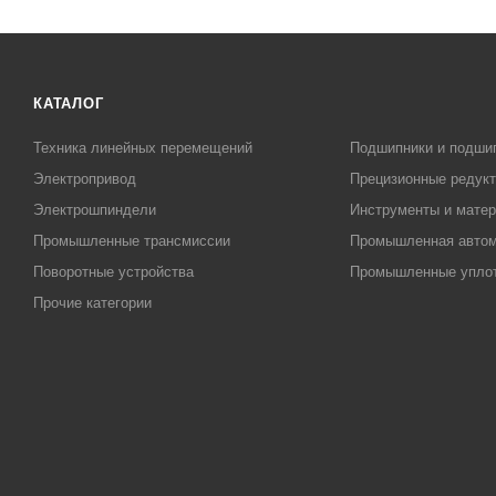
КАТАЛОГ
Техника линейных перемещений
Подшипники и подши
Электропривод
Прецизионные редук
Электрошпиндели
Инструменты и матер
Промышленные трансмиссии
Промышленная автом
Поворотные устройства
Промышленные упло
Прочие категории