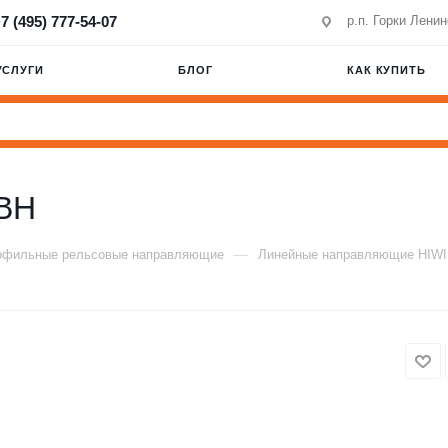
7 (495) 777-54-07
р.п. Горки Лени
УСЛУГИ
БЛОГ
КАК КУПИТЬ
BH
—
офильные рельсовые направляющие
Линейные направляющие HIW