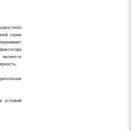
оростного
нной серии
спринимает
 фиксатора
 является
ерность.
рительная
и условий