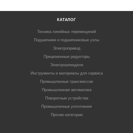
КАТАЛОГ
Техника линейных перемещений
Подшипники и подшипниковые узлы
Электропривод
Прецизионные редукторы
Электрошпиндели
Инструменты и материалы для сервиса
Промышленные трансмиссии
Промышленная автоматика
Поворотные устройства
Промышленные уплотнения
Прочие категории