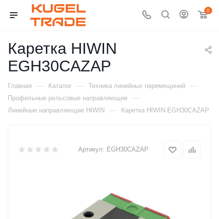
0
Каретка HIWIN
EGH30CAZAP
—
—
—
Главная
Каталог
Техника линейных перемещений
—
Профильные рельсовые направляющие
—
Линейные направляющие HIWIN
Каретка HIWIN EGH30CAZAP
Артикул:
EGH30CAZAP