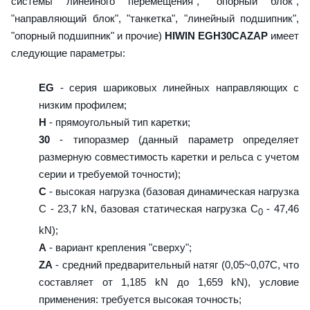
системы линейного перемещения", "опорный блок",
"направляющий блок", "танкетка", "линейный подшипник",
"опорный подшипник" и прочие)
HIWIN EGH30CAZAP
имеет
следующие параметры:
EG
- серия шариковых линейных направляющих с
низким профилем;
H
- прямоугольный тип каретки;
30
- типоразмер (данный параметр определяет
размерную совместимость каретки и рельса с учетом
серии и требуемой точности);
C
- высокая нагрузка (базовая динамическая нагрузка
C - 23,7 kN, базовая статическая нагрузка С
- 47,46
0
kN);
A
- вариант крепления "сверху";
ZA
- средний предварительный натяг (0,05~0,07C, что
составляет от 1,185 kN до 1,659 kN), условие
применения: требуется высокая точность;