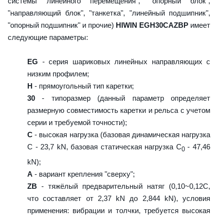
системы линейного перемещения", "опорный блок",
"направляющий блок", "танкетка", "линейный подшипник",
"опорный подшипник" и прочие)
HIWIN EGH30CAZBP
имеет
следующие параметры:
EG
- серия шариковых линейных направляющих с
низким профилем;
H
- прямоугольный тип каретки;
30
- типоразмер (данный параметр определяет
размерную совместимость каретки и рельса с учетом
серии и требуемой точности);
C
- высокая нагрузка (базовая динамическая нагрузка
C - 23,7 kN, базовая статическая нагрузка С
- 47,46
0
kN);
A
- вариант крепления "сверху";
ZB
- тяжёлый предварительный натяг (0,10~0,12C,
что составляет от 2,37 kN до 2,844 kN), условия
применения: вибрации и толчки, требуется высокая