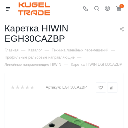
0
Каретка HIWIN
EGH30CAZBP
—
—
—
Главная
Каталог
Техника линейных перемещений
—
Профильные рельсовые направляющие
—
Линейные направляющие HIWIN
Каретка HIWIN EGH30CAZBP
Артикул:
EGH30CAZBP