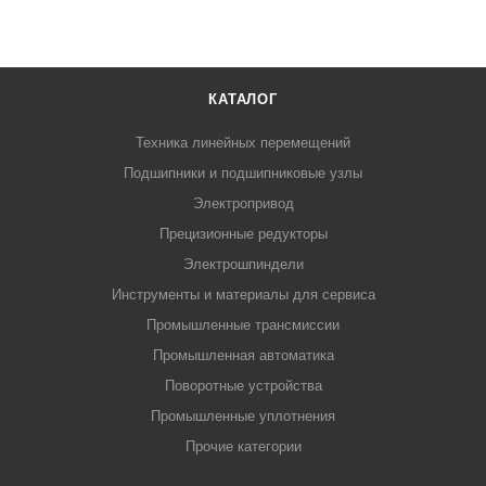
КАТАЛОГ
Техника линейных перемещений
Подшипники и подшипниковые узлы
Электропривод
Прецизионные редукторы
Электрошпиндели
Инструменты и материалы для сервиса
Промышленные трансмиссии
Промышленная автоматика
Поворотные устройства
Промышленные уплотнения
Прочие категории