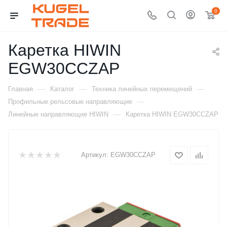
0
Каретка HIWIN
EGW30CCZAP
—
—
—
Главная
Каталог
Техника линейных перемещений
—
Профильные рельсовые направляющие
—
Линейные направляющие HIWIN
Каретка HIWIN EGW30CCZAP
Артикул:
EGW30CCZAP