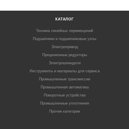
КАТАЛОГ
Техника линейных перемещений
Подшипники и подшипниковые узлы
Электропривод
Прецизионные редукторы
Электрошпиндели
Инструменты и материалы для сервиса
Промышленные трансмиссии
Промышленная автоматика
Поворотные устройства
Промышленные уплотнения
Прочие категории