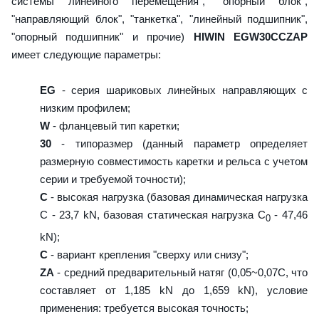
системы линейного перемещения", "опорный блок",
"направляющий блок", "танкетка", "линейный подшипник",
"опорный подшипник" и прочие)
HIWIN EGW30CCZAP
имеет следующие параметры:
EG
- серия шариковых линейных направляющих с
низким профилем;
W
- фланцевый тип каретки;
30
- типоразмер (данный параметр определяет
размерную совместимость каретки и рельса с учетом
серии и требуемой точности);
C
- высокая нагрузка (базовая динамическая нагрузка
C - 23,7 kN, базовая статическая нагрузка С
- 47,46
0
kN);
C
- вариант крепления "сверху или снизу";
ZA
- средний предварительный натяг (0,05~0,07C, что
составляет от 1,185 kN до 1,659 kN), условие
применения: требуется высокая точность;