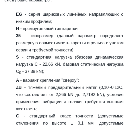
EG
- серия шариковых линейных направляющих с
низким профилем;
H
- прямоугольный тип каретки;
35
- типоразмер (данный параметр определяет
размерную совместимость каретки и рельса с учетом
серии и требуемой точности);
S
- стандартная нагрузка (базовая динамическая
нагрузка C - 22,66 kN, базовая статическая нагрузка
С
- 37,38 kN);
0
A
- вариант крепления "сверху";
ZB
- тяжёлый предварительный натяг (0,10~0,12C,
что составляет от 2,266 kN до 2,7192 kN), условия
применения: вибрации и толчки, требуется высокая
жесткость;
C
- стандартный класс точности (допустимые
отклонения по высоте ± 0,1 мм, допустимые