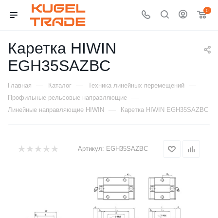
0
Каретка HIWIN
EGH35SAZBC
—
—
—
Главная
Каталог
Техника линейных перемещений
—
Профильные рельсовые направляющие
—
Линейные направляющие HIWIN
Каретка HIWIN EGH35SAZBC
Артикул:
EGH35SAZBC