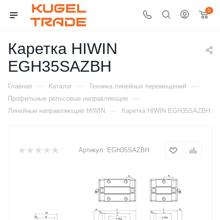
0
Каретка HIWIN
EGH35SAZBH
—
—
—
Главная
Каталог
Техника линейных перемещений
—
Профильные рельсовые направляющие
—
Линейные направляющие HIWIN
Каретка HIWIN EGH35SAZBH
Артикул:
EGH35SAZBH