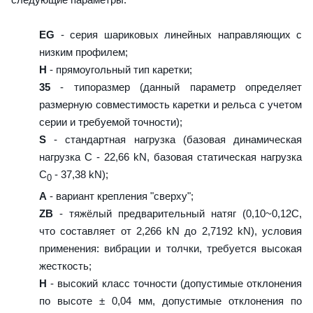
EG
- серия шариковых линейных направляющих с
низким профилем;
H
- прямоугольный тип каретки;
35
- типоразмер (данный параметр определяет
размерную совместимость каретки и рельса с учетом
серии и требуемой точности);
S
- стандартная нагрузка (базовая динамическая
нагрузка C - 22,66 kN, базовая статическая нагрузка
С
- 37,38 kN);
0
A
- вариант крепления "сверху";
ZB
- тяжёлый предварительный натяг (0,10~0,12C,
что составляет от 2,266 kN до 2,7192 kN), условия
применения: вибрации и толчки, требуется высокая
жесткость;
H
- высокий класс точности (допустимые отклонения
по высоте ± 0,04 мм, допустимые отклонения по