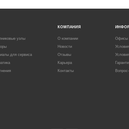
КОМПАНИЯ
ИНФО
пниковые узлы
О компании
Офисы
торы
Новости
Услови
иалы для сервиса
Отзывы
Условия
атика
Карьера
Гаранти
тнения
Контакты
Вопрос-