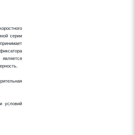
оростного
нной серии
спринимает
 фиксатора
 является
ерность.
рительная
и условий