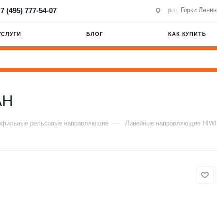
7 (495) 777-54-07
р.п. Горки Лени
УСЛУГИ
БЛОГ
КАК КУПИТЬ
AH
—
офильные рельсовые направляющие
Линейные направляющие HIW