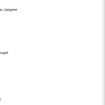
м, среднее
яющей
)