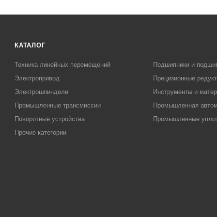
КАТАЛОГ
Техника линейных перемещений
Подшипники и подши
Электропривод
Прецизионные редук
Электрошпиндели
Инструменты и матер
Промышленные трансмиссии
Промышленная автом
Поворотные устройства
Промышленные упло
Прочие категории