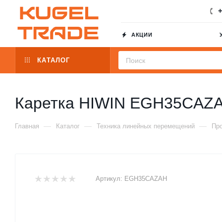
+
АКЦИИ
КАТАЛОГ
Каретка HIWIN EGH35CAZ
—
—
—
Главная
Каталог
Техника линейных перемещений
Пр
Артикул:
EGH35CAZAH