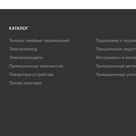
КАТАЛОГ
Техника линейных перемещений
Подшипники и подши
Электропривод
Прецизионные редук
Электрошпиндели
Инструменты и матер
Промышленные трансмиссии
Промышленная автом
Поворотные устройства
Промышленные упло
Прочие категории