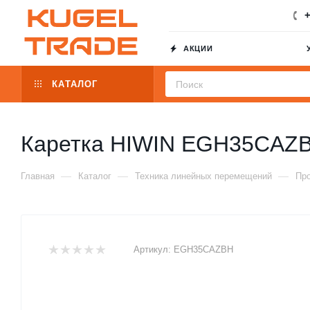
+
АКЦИИ
КАТАЛОГ
Каретка HIWIN EGH35CAZ
—
—
—
Главная
Каталог
Техника линейных перемещений
Пр
Артикул:
EGH35CAZBH