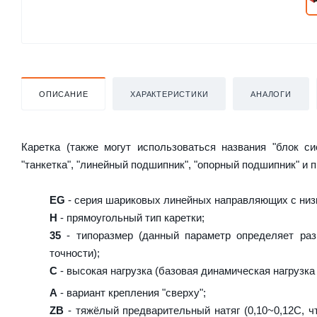
ОПИСАНИЕ
ХАРАКТЕРИСТИКИ
АНАЛОГИ
Каретка (также могут использоваться названия "блок с
"танкетка", "линейный подшипник", "опорный подшипник" и 
EG
- серия шариковых линейных направляющих с низ
H
- прямоугольный тип каретки;
35
- типоразмер (данный параметр определяет раз
точности);
C
- высокая нагрузка (базовая динамическая нагрузка 
A
- вариант крепления "сверху";
ZB
- тяжёлый предварительный натяг (0,10~0,12C, чт