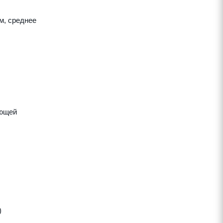
м, среднее
яющей
)