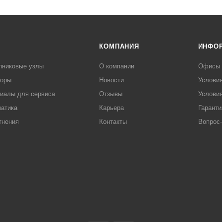
КОМПАНИЯ
ИНФО
пниковые узлы
О компании
Офисы
торы
Новости
Услови
иалы для сервиса
Отзывы
Условия
атика
Карьера
Гаранти
тнения
Контакты
Вопрос-