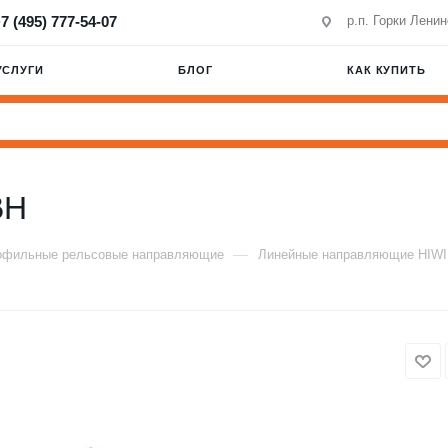
7 (495) 777-54-07
р.п. Горки Лени
УСЛУГИ
БЛОГ
КАК КУПИТЬ
BH
—
офильные рельсовые направляющие
Линейные направляющие HIW