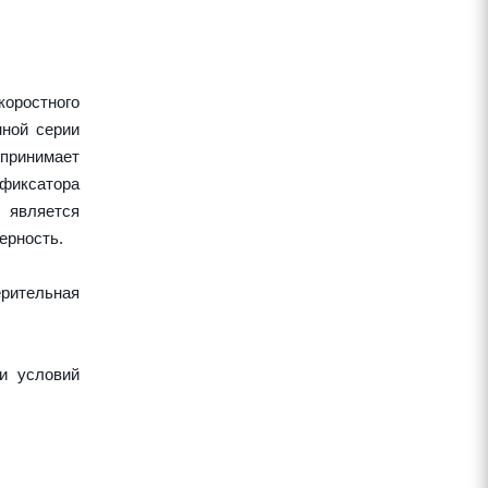
оростного
нной серии
спринимает
 фиксатора
 является
ерность.
рительная
и условий