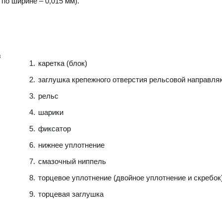
 по ширине – 0,015 мм).
каретка (блок)
заглушка крепежного отверстия рельсовой направл
рельс
шарики
фиксатор
нижнее уплотнение
смазочный ниппель
торцевое уплотнение (двойное уплотнение и скребок
торцевая заглушка