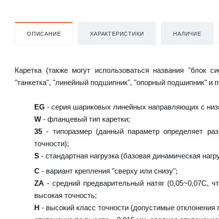
ОПИСАНИЕ
ХАРАКТЕРИСТИКИ
НАЛИЧИЕ
Каретка (также могут использоваться названия "блок с
"танкетка", "линейный подшипник", "опорный подшипник" и 
EG
- серия шариковых линейных направляющих с низ
W
- фланцевый тип каретки;
35
- типоразмер (данный параметр определяет раз
точности);
S
- стандартная нагрузка (базовая динамическая нагру
C
- вариант крепления "сверху или снизу";
ZA
- средний предварительный натяг (0,05~0,07C, чт
высокая точность;
H
- высокий класс точности (допустимые отклонения п