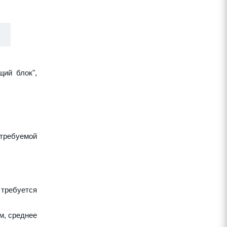
щий блок",
требуемой
 требуется
м, среднее