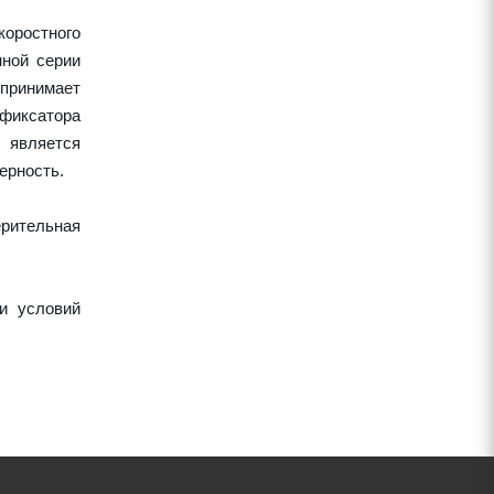
оростного
нной серии
спринимает
 фиксатора
 является
ерность.
рительная
и условий