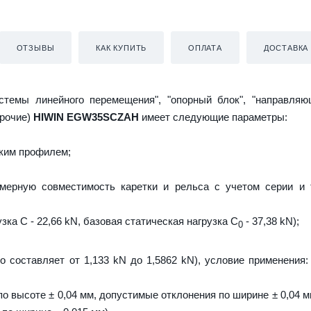
ОТЗЫВЫ
КАК КУПИТЬ
ОПЛАТА
ДОСТАВКА
истемы линейного перемещения", "опорный блок", "направляю
прочие)
HIWIN EGW35SCZAH
имеет следующие параметры:
ким профилем;
мерную совместимость каретки и рельса с учетом серии и 
зка C - 22,66 kN, базовая статическая нагрузка С
- 37,38 kN);
0
о составляет от 1,133 kN до 1,5862 kN), условие применения:
о высоте ± 0,04 мм, допустимые отклонения по ширине ± 0,04 м