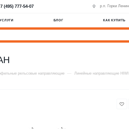
7 (495) 777-54-07
р.п. Горки Лени
УСЛУГИ
БЛОГ
КАК КУПИТЬ
AH
—
офильные рельсовые направляющие
Линейные направляющие HIW