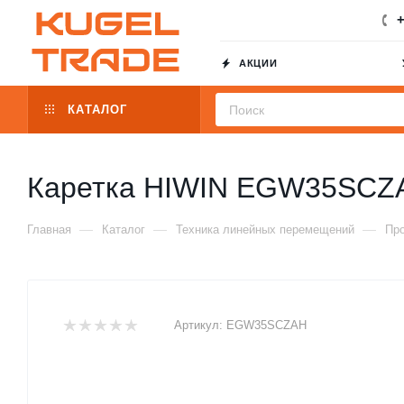
+
АКЦИИ
КАТАЛОГ
Каретка HIWIN EGW35SCZ
—
—
—
Главная
Каталог
Техника линейных перемещений
Пр
Артикул:
EGW35SCZAH