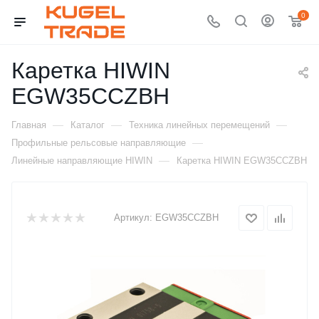
0
Каретка HIWIN
EGW35CCZBH
—
—
—
Главная
Каталог
Техника линейных перемещений
—
Профильные рельсовые направляющие
—
Линейные направляющие HIWIN
Каретка HIWIN EGW35CCZBH
Артикул:
EGW35CCZBH