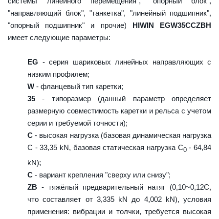
системы линейного перемещения", "опорный блок",
"направляющий блок", "танкетка", "линейный подшипник",
"опорный подшипник" и прочие)
HIWIN EGW35CCZBH
имеет следующие параметры:
EG
- серия шариковых линейных направляющих с
низким профилем;
W
- фланцевый тип каретки;
35
- типоразмер (данный параметр определяет
размерную совместимость каретки и рельса с учетом
серии и требуемой точности);
C
- высокая нагрузка (базовая динамическая нагрузка
C - 33,35 kN, базовая статическая нагрузка С
- 64,84
0
kN);
C
- вариант крепления "сверху или снизу";
ZB
- тяжёлый предварительный натяг (0,10~0,12C,
что составляет от 3,335 kN до 4,002 kN), условия
применения: вибрации и толчки, требуется высокая