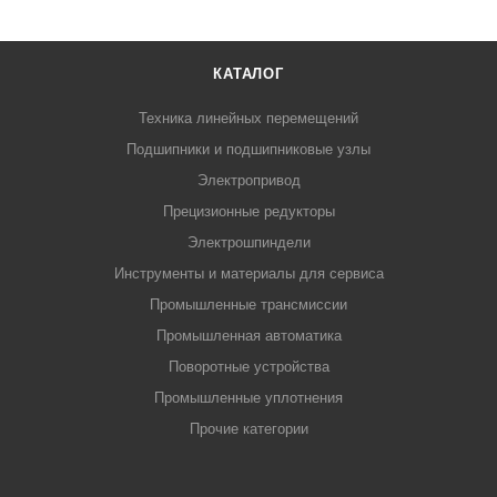
КАТАЛОГ
Техника линейных перемещений
Подшипники и подшипниковые узлы
Электропривод
Прецизионные редукторы
Электрошпиндели
Инструменты и материалы для сервиса
Промышленные трансмиссии
Промышленная автоматика
Поворотные устройства
Промышленные уплотнения
Прочие категории