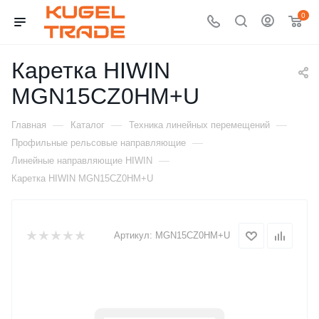
0
Каретка HIWIN
MGN15CZ0HM+U
—
—
—
Главная
Каталог
Техника линейных перемещений
—
Профильные рельсовые направляющие
—
Линейные направляющие HIWIN
Каретка HIWIN MGN15CZ0HM+U
Артикул:
MGN15CZ0HM+U