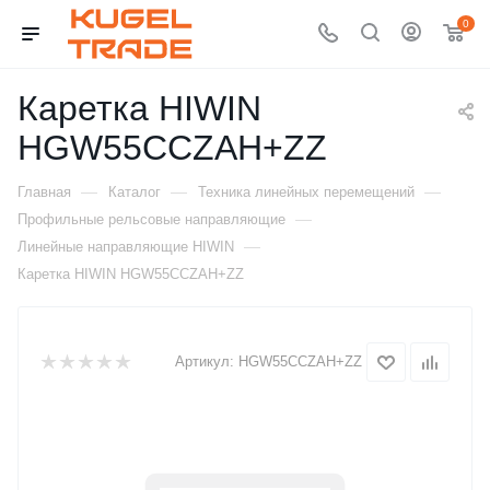
0
Каретка HIWIN
HGW55CCZAH+ZZ
—
—
—
Главная
Каталог
Техника линейных перемещений
—
Профильные рельсовые направляющие
—
Линейные направляющие HIWIN
Каретка HIWIN HGW55CCZAH+ZZ
Артикул:
HGW55CCZAH+ZZ