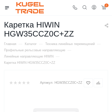
0
Каретка HIWIN
HGW35CCZ0C+ZZ
—
—
—
Главная
Каталог
Техника линейных перемещений
—
Профильные рельсовые направляющие
—
Линейные направляющие HIWIN
Каретка HIWIN HGW35CCZ0C+ZZ
Артикул:
HGW35CCZ0C+ZZ