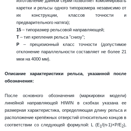
изготовление данной серии позволяет комбинировать
каретки и рельсы одного типоразмера независимо от
их конструкции, классов точности и
предварительного натяга);
15
– типоразмер рельсовой направляющей;
T
– тип крепления рельса "снизу";
P
– прецизионный класс точности (допустимое
отклонение параллельности составляет не более 21
мкм на 4000 мм).
Описание характеристики рельса, указанной после
обозначения:
После основного обозначения (маркировки модели)
линейной направляющей HIWIN в скобках указана ее
размерная характеристика, определяющая длину рельса и
расположение крепёжных отверстий относительно концов в
соответствии со следующей формулой: L (E
/(n-1)×P/E
),
1
2