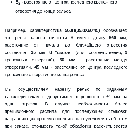
E
- расстояние от центра последнего крепежного
2
отверстия до конца рельса
Например, характеристика
560H(35/8X60/45)
обозначает,
что рельс класса точности
H
имеет длину
560 мм
,
расстояние от начала до ближайшего отверстия
составляет
35 мм
,
8 "шагов"
(или, соответственно,
9
крепежных отверстий),
60 мм
- расстояние между
отверстиями,
45 мм
- расстояние от центра последнего
крепежного отверстия до конца рельса.
Мы осуществляем нарезку рельс по заданным
характеристикам с допустимой погрешностью
±1
мм на
один отрезок. В случае необходимости более
прецизионного распила для последующей стыковки
направляющих просим дополнительно уведомлять об этом
при заказе, стоимость такой обработки рассчитывается