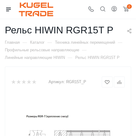
0
Рельс HIWIN RGR15T P
—
—
—
Главная
Каталог
Техника линейных перемещений
—
Профильные рельсовые направляющие
—
Линейные направляющие HIWIN
Рельс HIWIN RGR15T P
Артикул:
RGR15T_P