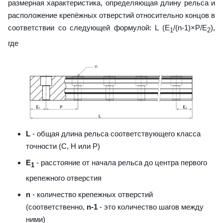
размерная характеристика, определяющая длину рельса и
расположение крепёжных отверстий относительно концов в
соответствии со следующей формулой: L (E
/(n-1)×P/E
),
1
2
где
L
- общая длина рельса соответствующего класса
точности (С, H или Р)
E
- расстояние от начала рельса до центра первого
1
крепежного отверстия
n
- количество крепежных отверстий
(соответственно,
n-1
- это количество шагов между
ними)