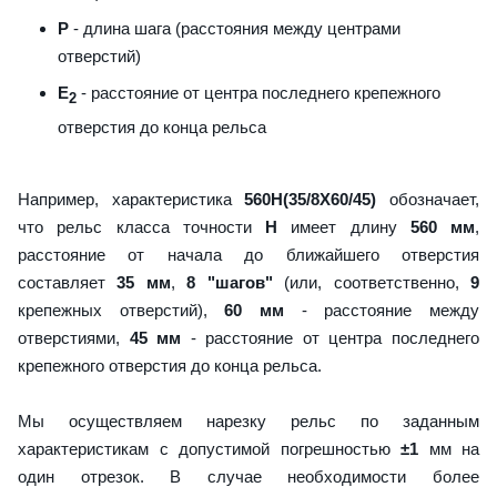
P
- длина шага (расстояния между центрами
отверстий)
E
- расстояние от центра последнего крепежного
2
отверстия до конца рельса
Например, характеристика
560H(35/8X60/45)
обозначает,
что рельс класса точности
H
имеет длину
560 мм
,
расстояние от начала до ближайшего отверстия
составляет
35 мм
,
8 "шагов"
(или, соответственно,
9
крепежных отверстий),
60 мм
- расстояние между
отверстиями,
45 мм
- расстояние от центра последнего
крепежного отверстия до конца рельса.
Мы осуществляем нарезку рельс по заданным
характеристикам с допустимой погрешностью
±1
мм на
один отрезок. В случае необходимости более