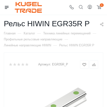
0
Рельс HIWIN EGR35R P
—
—
—
Главная
Каталог
Техника линейных перемещений
—
Профильные рельсовые направляющие
—
Линейные направляющие HIWIN
Рельс HIWIN EGR35R P
Артикул:
EGR35R_P