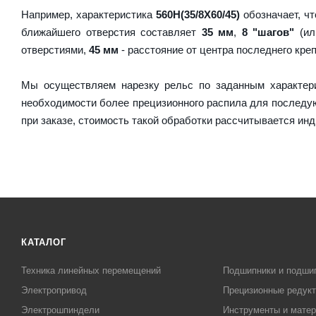
Например, характеристика
560H(35/8X60/45)
обозначает, чт
ближайшего отверстия составляет
35 мм
,
8 "шагов"
(ил
отверстиями,
45 мм
- расстояние от центра последнего кре
Мы осуществляем нарезку рельс по заданным характер
необходимости более прецизионного распила для послед
при заказе, стоимость такой обработки рассчитывается ин
КАТАЛОГ
Техника линейных перемещений
Подшипники и подши
Электропривод
Прецизионные редук
Электрошпиндели
Инструменты и матер