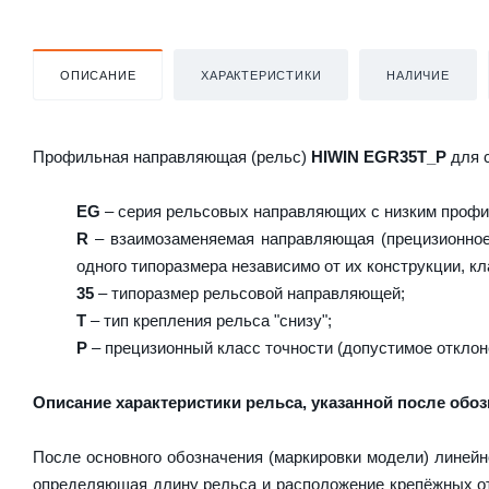
ОПИСАНИЕ
ХАРАКТЕРИСТИКИ
НАЛИЧИЕ
Профильная направляющая (рельс)
HIWIN EGR35T_P
для 
EG
– серия рельсовых направляющих с низким профи
R
– взаимозаменяемая направляющая (прецизионное 
одного типоразмера независимо от их конструкции, кл
35
– типоразмер рельсовой направляющей;
T
– тип крепления рельса "снизу";
P
– прецизионный класс точности (допустимое отклон
Описание характеристики рельса, указанной после обоз
После основного обозначения (маркировки модели) линейн
определяющая длину рельса и расположение крепёжных от