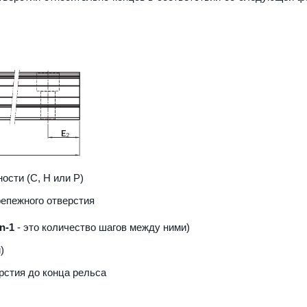
ости (С, H или Р)
репежного отверстия
n-1
- это количество шагов между ними)
)
рстия до конца рельса