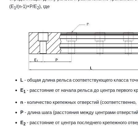
(E
/(n-1)×P/E
), где
1
2
L
- общая длина рельса соответствующего класса точн
E
- расстояние от начала рельса до центра первого к
1
n
- количество крепежных отверстий (соответственно,
P
- длина шага (расстояния между центрами отверстий
E
- расстояние от центра последнего крепежного отве
2