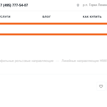
7 (495) 777-54-07
р.п. Горки Лени
УСЛУГИ
БЛОГ
КАК КУПИТЬ
—
офильные рельсовые направляющие
Линейные направляющие HIW