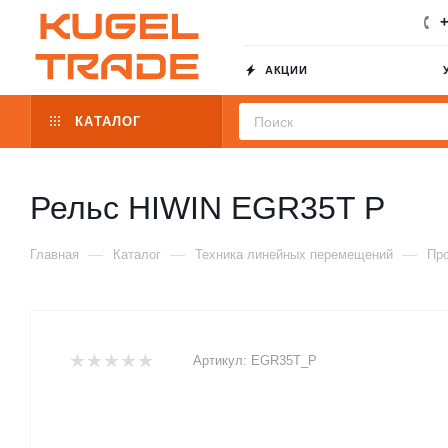
+
АКЦИИ
КАТАЛОГ
Рельс HIWIN EGR35T P
—
—
—
Главная
Каталог
Техника линейных перемещений
Пр
Артикул:
EGR35T_P