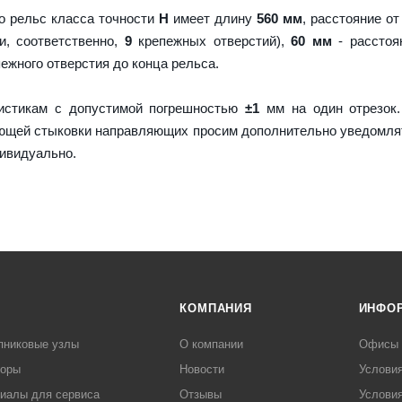
о рельс класса точности
H
имеет длину
560 мм
, расстояние от
и, соответственно,
9
крепежных отверстий),
60 мм
- расстоя
пежного отверстия до конца рельса.
истикам с допустимой погрешностью
±1
мм на один отрезок.
ующей стыковки направляющих просим дополнительно уведомля
дивидуально.
КОМПАНИЯ
ИНФО
пниковые узлы
О компании
Офисы
торы
Новости
Услови
иалы для сервиса
Отзывы
Условия