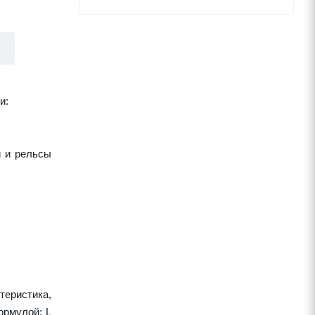
и:
и и рельсы
теристика,
ормулой: L