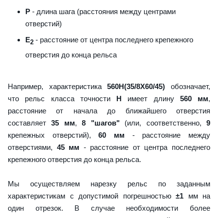
P
- длина шага (расстояния между центрами
отверстий)
E
- расстояние от центра последнего крепежного
2
отверстия до конца рельса
Например, характеристика
560H(35/8X60/45)
обозначает,
что рельс класса точности
H
имеет длину
560 мм
,
расстояние от начала до ближайшего отверстия
составляет
35 мм
,
8 "шагов"
(или, соответственно,
9
крепежных отверстий),
60 мм
- расстояние между
отверстиями,
45 мм
- расстояние от центра последнего
крепежного отверстия до конца рельса.
Мы осуществляем нарезку рельс по заданным
характеристикам с допустимой погрешностью
±1
мм на
один отрезок. В случае необходимости более