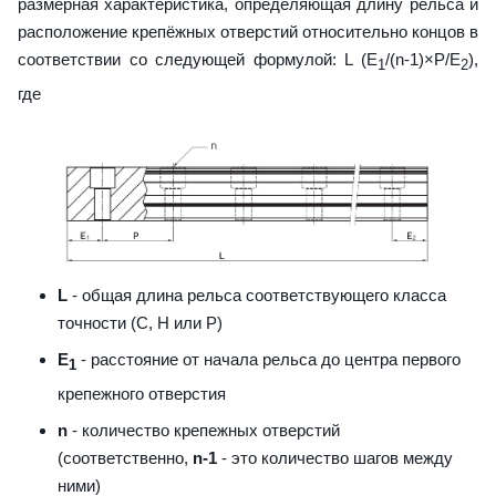
размерная характеристика, определяющая длину рельса и
расположение крепёжных отверстий относительно концов в
соответствии со следующей формулой: L (E
/(n-1)×P/E
),
1
2
где
L
- общая длина рельса соответствующего класса
точности (С, H или Р)
E
- расстояние от начала рельса до центра первого
1
крепежного отверстия
n
- количество крепежных отверстий
(соответственно,
n-1
- это количество шагов между
ними)