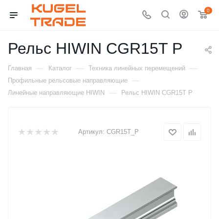
0
Рельс HIWIN CGR15T P
—
—
—
Главная
Каталог
Техника линейных перемещений
—
Профильные рельсовые направляющие
—
Линейные направляющие HIWIN
Рельс HIWIN CGR15T P
Артикул:
CGR15T_P