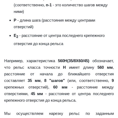
(соответственно,
n-1
- это количество шагов между
ними)
P
- длина шага (расстояния между центрами
отверстий)
E
- расстояние от центра последнего крепежного
2
отверстия до конца рельса
Например, характеристика
560H(35/8X60/45)
обозначает,
что рельс класса точности
H
имеет длину
560 мм
,
расстояние от начала до ближайшего отверстия
составляет
35 мм
,
8 "шагов"
(или, соответственно,
9
крепежных отверстий),
60 мм
- расстояние между
отверстиями,
45 мм
- расстояние от центра последнего
крепежного отверстия до конца рельса.
Мы осуществляем нарезку рельс по заданным