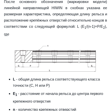
После основного обозначения (маркировки модели)
линейной направляющей HIWIN в скобках указана ее
размерная характеристика, определяющая длину рельса и
расположение крепёжных отверстий относительно концов в
соответствии со следующей формулой: L (E
/(n-1)×P/E
),
1
2
где
L
- общая длина рельса соответствующего класса
точности (С, H или Р)
E
- расстояние от начала рельса до центра первого
1
крепежного отверстия
n
- количество крепежных отверстий