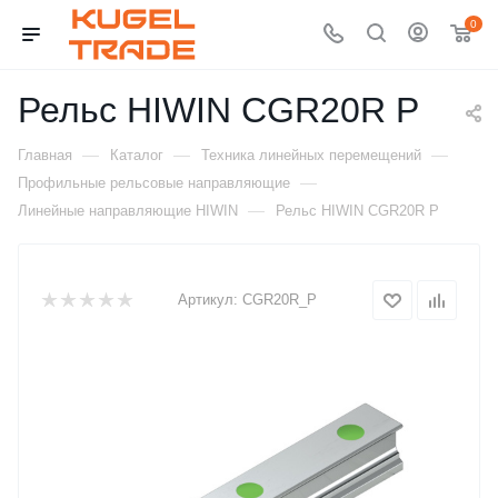
0
Рельс HIWIN CGR20R P
—
—
—
Главная
Каталог
Техника линейных перемещений
—
Профильные рельсовые направляющие
—
Линейные направляющие HIWIN
Рельс HIWIN CGR20R P
Артикул:
CGR20R_P